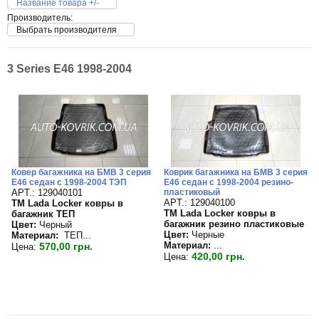
Название товара +/-
Производитель:
Выбрать производителя
3 Series Е46 1998-2004
Ковер багажника на БМВ 3 серия
Коврик багажника на БМВ 3 серия
Е46 седан с 1998-2004 ТЭП
Е46 седан с 1998-2004 резино-
APT.: 129040101
пластиковый
APT.: 129040100
TM Lada Locker ковры в
TM Lada Locker ковры в
багажник ТЕП
багажник резино пластиковые
Цвет:
Черный
Цвет:
Черные
Материал:
ТЕП...
Материал:
...
570,00 грн.
Цена:
420,00 грн.
Цена: