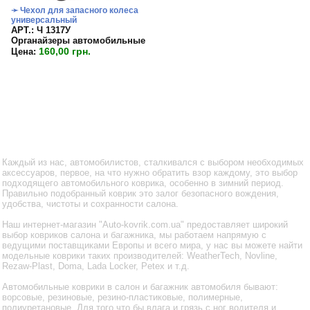
➛ Чехол для запасного колеса
универсальный
APT.: Ч 1317У
Органайзеры автомобильные
160,00 грн.
Цена:
Каждый из нас, автомобилистов, сталкивался с выбором необходимых
аксессуаров, первое, на что нужно обратить взор каждому, это выбор
подходящего автомобильного коврика, особенно в зимний период.
Правильно подобранный коврик это залог безопасного вождения,
удобства, чистоты и сохранности салона.
Наш интернет-магазин "Auto-kovrik.com.ua" предоставляет широкий
выбор ковриков салона и багажника, мы работаем напрямую с
ведущими поставщиками Европы и всего мира, у нас вы можете найти
модельные коврики таких производителей: WeatherTech, Novline,
Rezaw-Plast, Doma, Lada Locker, Petex и т.д.
Автомобильные коврики в салон и багажник автомобиля бывают:
ворсовые, резиновые, резино-пластиковые, полимерные,
полиуретановые. Для того что бы влага и грязь с ног водителя и