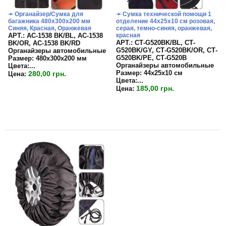
➛ Органайзер/Сумка для
➛ Сумка технической помощи 1
багажника 480х300х200 мм
отделение 44х25х10 см розовая,
Синяя, Красная, Оранжевая
серая, темно-синяя, оранжевая,
APT.: АС-1538 BK/BL, АС-1538
красная
APT.: СТ-G520BK/BL, СТ-
BK/OR, АС-1538 BK/RD
G520BK/GY, СТ-G520BK/OR, СТ-
Органайзеры автомобильные
G520BK/PE, СТ-G520B
Размер:
480х300х200 мм
Органайзеры автомобильные
Цвета:
...
Размер:
44х25х10 см
280,00 грн.
Цена:
Цвета:...
185,00 грн.
Цена: