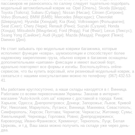
пассажиров не разносилось по салону следует тщательно подобрать
модельный автомобильный коврик на: Opel (Опель); Skoda (Шкода);
Toyota (Тойота); Subaru (Субару); Nissan (Нисан); Citroen (Ситроен);
Volvo (Вольво); BMW (БМВ); Mercedes (Мерседес); Chevrolet
(Шевродле); Hyundai (Хюндай); Kia (Киа); Volkswagen (Фольцваген);
Seat (Сиат); Chery (Чери); Renault (Рено); Suzuki (Сузуки); Honda
(Хонда); Mitsubishi (Мицубиси); Ford (Форд); Fiat (Фиат); Lexus (Лексус);
Ssang Yong (Санйонг); Audi (Ауди); Mazda (Мазда); Peugeot (Пежо);
Daewoo (Део).
Не стоит забывать про модельные коврики багажника, которые
исполняют функции «ковра», шумоизоляции и способствуют более
надежному закреплению груза, обычно коврик в багажник оснащены
дополнительными «шипами» фиксации и имеют высокий борт,
идеально повторяют все формы и изгибы. Воспользуйтесь online-
сервисом, что бы купить ворсовый, или резиновый модельный коврик, а
связаться с нашими консультантами можно по телефону: (067) 432-53-
41.
Мы работаем круглосуточно, а наши склады находятся в г. Винница.
Работаем со всеми перевозчиками Украины. Заказав в интернет-
магазине "Auto-kovrik.com.ua" коврики с доставкой в города: Киев;
Харьков; Одесса; Днепропетровск; Донецк; Запорожье; Львов; Кривой
Рог; Николаев; Мариуполь; Луганск; Винница; Макеевка; Севастополь;
Симферополь; Херсон; Полтава; Чернигов; Черкассы; Житомир; Сумы;
Хмельницкий; Черновцы; Горловка; Ровно; Днепродзержинск;
Кировоград; Ивано-Франковск; Кременчуг; Тернополь; Луцк; Белая
Церковь, и т.д, Ваш заказ можно получить на складе уже через день-
два.