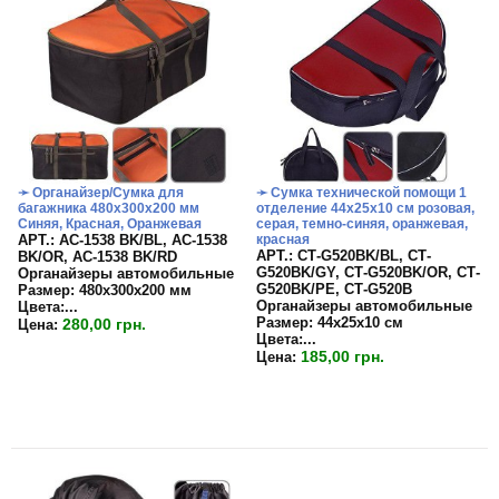
➛ Органайзер/Сумка для
➛ Сумка технической помощи 1
багажника 480х300х200 мм
отделение 44х25х10 см розовая,
Синяя, Красная, Оранжевая
серая, темно-синяя, оранжевая,
APT.: АС-1538 BK/BL, АС-1538
красная
APT.: СТ-G520BK/BL, СТ-
BK/OR, АС-1538 BK/RD
G520BK/GY, СТ-G520BK/OR, СТ-
Органайзеры автомобильные
G520BK/PE, СТ-G520B
Размер:
480х300х200 мм
Органайзеры автомобильные
Цвета:
...
Размер:
44х25х10 см
280,00 грн.
Цена:
Цвета:...
185,00 грн.
Цена: