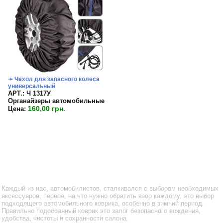
➛ Чехол для запасного колеса
универсальный
APT.: Ч 1317У
Органайзеры автомобильные
160,00 грн.
Цена:
Каждый из нас, автомобилистов, сталкивался с выбором необходимых
аксессуаров, первое, на что нужно обратить взор каждому, это выбор
подходящего автомобильного коврика, особенно в зимний период.
Правильно подобранный коврик это залог безопасного вождения,
удобства, чистоты и сохранности салона.