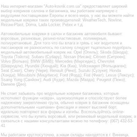
Наш интернет-магазин "Auto-kovrik.com.ua" предоставляет широкий
выбор ковриков салона и багажника, мы работаем напрямую с
ведущими поставщиками Европы и всего мира, у нас вы можете найти
модельные коврики таких производителей: WeatherTech, Novline,
Rezaw-Plast, Doma, Lada Locker, Petex и т.д.
Автомобильные коврики в салон и багажник автомобиля бывают:
ворсовые, резиновые, резино-пластиковые, полимерные,
полиуретановые. Для того что бы влага и грязь с ног водителя и
пассажиров не разносилось по салону следует тщательно подобрать
модельный автомобильный коврик на: Opel (Опель); Skoda (Шкода);
Toyota (Тойота); Subaru (Субару); Nissan (Нисан); Citroen (Ситроен);
Volvo (Вольво); BMW (БМВ); Mercedes (Мерседес); Chevrolet
(Шевродле); Hyundai (Хюндай); Kia (Киа); Volkswagen (Фольцваген);
Seat (Сиат); Chery (Чери); Renault (Рено); Suzuki (Сузуки); Honda
(Хонда); Mitsubishi (Мицубиси); Ford (Форд); Fiat (Фиат); Lexus (Лексус);
Ssang Yong (Санйонг); Audi (Ауди); Mazda (Мазда); Peugeot (Пежо);
Daewoo (Део).
Не стоит забывать про модельные коврики багажника, которые
исполняют функции «ковра», шумоизоляции и способствуют более
надежному закреплению груза, обычно коврик в багажник оснащены
дополнительными «шипами» фиксации и имеют высокий борт,
идеально повторяют все формы и изгибы. Воспользуйтесь online-
сервисом, что бы купить ворсовый, или резиновый модельный коврик, а
связаться с нашими консультантами можно по телефону: (067) 432-53-
41.
Мы работаем круглосуточно, а наши склады находятся в г. Винница.