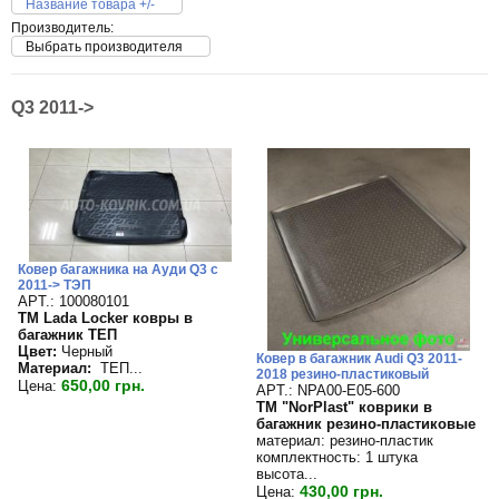
Название товара +/-
Производитель:
Выбрать производителя
Q3 2011->
Ковер багажника на Ауди Q3 с
2011-> ТЭП
APT.: 100080101
TM Lada Locker ковры в
багажник ТЕП
Цвет:
Черный
Ковер в багажник Audi Q3 2011-
Материал:
ТЕП...
2018 резино-пластиковый
650,00 грн.
Цена:
APT.: NPA00-E05-600
TM "NorPlast" коврики в
багажник резино-пластиковые
материал: резино-пластик
комплектность: 1 штука
высота...
430,00 грн.
Цена: