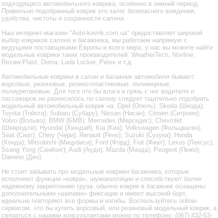
подходящего автомобильного коврика, особенно в зимний период.
Правильно подобранный коврик это залог безопасного вождения,
удобства, чистоты и сохранности салона.
Наш интернет-магазин "Auto-kovrik.com.ua" предоставляет широкий
выбор ковриков салона и багажника, мы работаем напрямую с
ведущими поставщиками Европы и всего мира, у нас вы можете найти
модельные коврики таких производителей: WeatherTech, Novline,
Rezaw-Plast, Doma, Lada Locker, Petex и т.д.
Автомобильные коврики в салон и багажник автомобиля бывают:
ворсовые, резиновые, резино-пластиковые, полимерные,
полиуретановые. Для того что бы влага и грязь с ног водителя и
пассажиров не разносилось по салону следует тщательно подобрать
модельный автомобильный коврик на: Opel (Опель); Skoda (Шкода);
Toyota (Тойота); Subaru (Субару); Nissan (Нисан); Citroen (Ситроен);
Volvo (Вольво); BMW (БМВ); Mercedes (Мерседес); Chevrolet
(Шевродле); Hyundai (Хюндай); Kia (Киа); Volkswagen (Фольцваген);
Seat (Сиат); Chery (Чери); Renault (Рено); Suzuki (Сузуки); Honda
(Хонда); Mitsubishi (Мицубиси); Ford (Форд); Fiat (Фиат); Lexus (Лексус);
Ssang Yong (Санйонг); Audi (Ауди); Mazda (Мазда); Peugeot (Пежо);
Daewoo (Део).
Не стоит забывать про модельные коврики багажника, которые
исполняют функции «ковра», шумоизоляции и способствуют более
надежному закреплению груза, обычно коврик в багажник оснащены
дополнительными «шипами» фиксации и имеют высокий борт,
идеально повторяют все формы и изгибы. Воспользуйтесь online-
сервисом, что бы купить ворсовый, или резиновый модельный коврик, а
связаться с нашими консультантами можно по телефону: (067) 432-53-