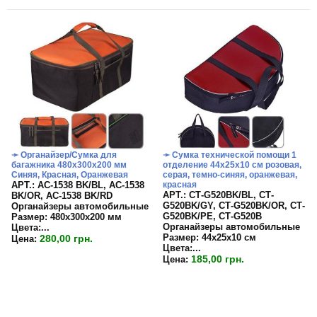
➛ Органайзер/Сумка для
➛ Сумка технической помощи 1
багажника 480х300х200 мм
отделение 44х25х10 см розовая,
Синяя, Красная, Оранжевая
серая, темно-синяя, оранжевая,
APT.: АС-1538 BK/BL, АС-1538
красная
APT.: СТ-G520BK/BL, СТ-
BK/OR, АС-1538 BK/RD
G520BK/GY, СТ-G520BK/OR, СТ-
Органайзеры автомобильные
G520BK/PE, СТ-G520B
Размер:
480х300х200 мм
Органайзеры автомобильные
Цвета:
...
Размер:
44х25х10 см
280,00 грн.
Цена:
Цвета:...
185,00 грн.
Цена: