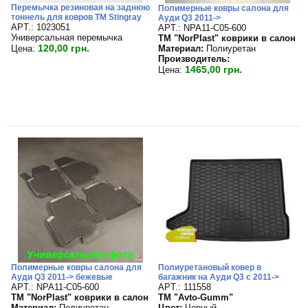
Перемычка резиновая на заднюю
Полимерные ковры салона для
тоннель для ковров TM Stingray
Ауди Q3 2011->
APT.: 1023051
APT.: NPA11-C05-600
Универсальная перемычка
TM "NorPlast" коврики в салон
120,00 грн.
Материал:
Полиуретан
Цена:
Производитель:
1465,00 грн.
Цена:
Полимерные ковры салона для
Полиуретановый ковер в
Ауди Q3 2011-> бежевые
багажник на Ауди Q3 с 2011->
APT.: NPA11-C05-600
APT.: 111558
TM "NorPlast" коврики в салон
TM "Avto-Gumm"
Материал:
Полиуретан
Цвет:
Черный