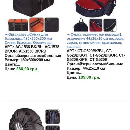
➛ Органайзер/Сумка для
➛ Сумка технической помощи 1
багажника 480х300х200 мм
отделение 44х25х10 см розовая,
Синяя, Красная, Оранжевая
серая, темно-синяя, оранжевая,
APT.: АС-1538 BK/BL, АС-1538
красная
APT.: СТ-G520BK/BL, СТ-
BK/OR, АС-1538 BK/RD
G520BK/GY, СТ-G520BK/OR, СТ-
Органайзеры автомобильные
G520BK/PE, СТ-G520B
Размер:
480х300х200 мм
Органайзеры автомобильные
Цвета:
...
Размер:
44х25х10 см
280,00 грн.
Цена:
Цвета:...
185,00 грн.
Цена: