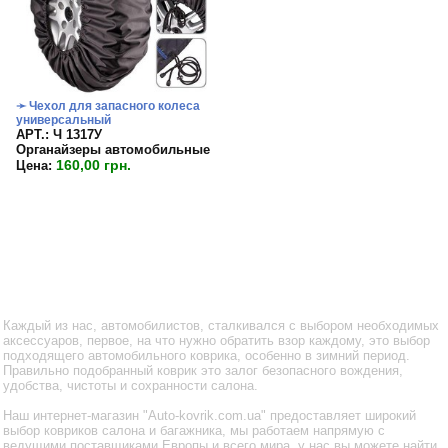
➛ Чехол для запасного колеса
универсальный
APT.: Ч 1317У
Органайзеры автомобильные
160,00 грн.
Цена:
Каждый из нас, автомобилистов, сталкивался с выбором необходимых
аксессуаров, первое, на что нужно обратить взор каждому, это выбор
подходящего автомобильного коврика, особенно в зимний период.
Правильно подобранный коврик это залог безопасного вождения,
удобства, чистоты и сохранности салона.
Наш интернет-магазин "Auto-kovrik.com.ua" предоставляет широкий
выбор ковриков салона и багажника, мы работаем напрямую с
ведущими поставщиками Европы и всего мира, у нас вы можете найти