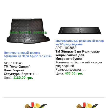
Универсальный резиновый ковер
на 2/3 ряд сидений
APT.: 1023082
TM Stingray 3 шт Резиновые
Полиуретановый ковер в
ковры салона для
багажник на Чери Аризо 3 с 2014-
Микроавтобусов
>
Комплект из 2-х частей на один
APT.: 111548
ряд сидений
TM "Avto-Gumm"
Размеры коврика -...
Цвет:
Черный
430,00 грн.
Цена:
Структура:
Бортик +...
1160,00 грн.
Цена: