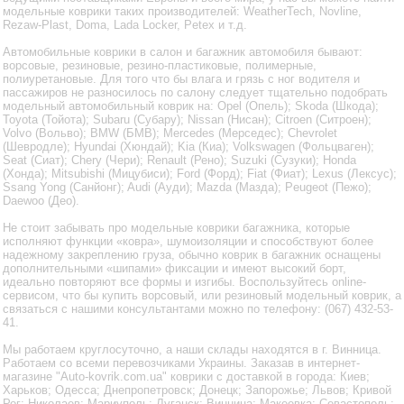
модельные коврики таких производителей: WeatherTech, Novline,
Rezaw-Plast, Doma, Lada Locker, Petex и т.д.
Автомобильные коврики в салон и багажник автомобиля бывают:
ворсовые, резиновые, резино-пластиковые, полимерные,
полиуретановые. Для того что бы влага и грязь с ног водителя и
пассажиров не разносилось по салону следует тщательно подобрать
модельный автомобильный коврик на: Opel (Опель); Skoda (Шкода);
Toyota (Тойота); Subaru (Субару); Nissan (Нисан); Citroen (Ситроен);
Volvo (Вольво); BMW (БМВ); Mercedes (Мерседес); Chevrolet
(Шевродле); Hyundai (Хюндай); Kia (Киа); Volkswagen (Фольцваген);
Seat (Сиат); Chery (Чери); Renault (Рено); Suzuki (Сузуки); Honda
(Хонда); Mitsubishi (Мицубиси); Ford (Форд); Fiat (Фиат); Lexus (Лексус);
Ssang Yong (Санйонг); Audi (Ауди); Mazda (Мазда); Peugeot (Пежо);
Daewoo (Део).
Не стоит забывать про модельные коврики багажника, которые
исполняют функции «ковра», шумоизоляции и способствуют более
надежному закреплению груза, обычно коврик в багажник оснащены
дополнительными «шипами» фиксации и имеют высокий борт,
идеально повторяют все формы и изгибы. Воспользуйтесь online-
сервисом, что бы купить ворсовый, или резиновый модельный коврик, а
связаться с нашими консультантами можно по телефону: (067) 432-53-
41.
Мы работаем круглосуточно, а наши склады находятся в г. Винница.
Работаем со всеми перевозчиками Украины. Заказав в интернет-
магазине "Auto-kovrik.com.ua" коврики с доставкой в города: Киев;
Харьков; Одесса; Днепропетровск; Донецк; Запорожье; Львов; Кривой
Рог; Николаев; Мариуполь; Луганск; Винница; Макеевка; Севастополь;