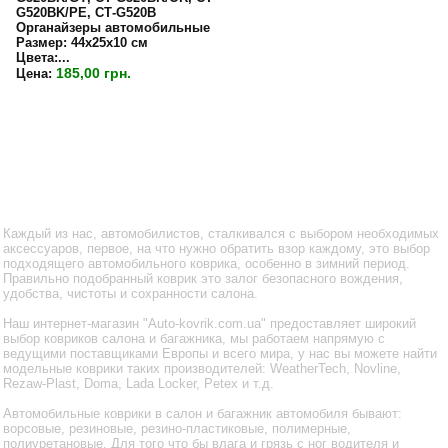
G520BK/PE, СТ-G520B
Органайзеры автомобильные
Размер:
44х25х10 см
Цвета:...
185,00 грн.
Цена:
Каждый из нас, автомобилистов, сталкивался с выбором необходимых
аксессуаров, первое, на что нужно обратить взор каждому, это выбор
подходящего автомобильного коврика, особенно в зимний период.
Правильно подобранный коврик это залог безопасного вождения,
удобства, чистоты и сохранности салона.
Наш интернет-магазин "Auto-kovrik.com.ua" предоставляет широкий
выбор ковриков салона и багажника, мы работаем напрямую с
ведущими поставщиками Европы и всего мира, у нас вы можете найти
модельные коврики таких производителей: WeatherTech, Novline,
Rezaw-Plast, Doma, Lada Locker, Petex и т.д.
Автомобильные коврики в салон и багажник автомобиля бывают:
ворсовые, резиновые, резино-пластиковые, полимерные,
полиуретановые. Для того что бы влага и грязь с ног водителя и