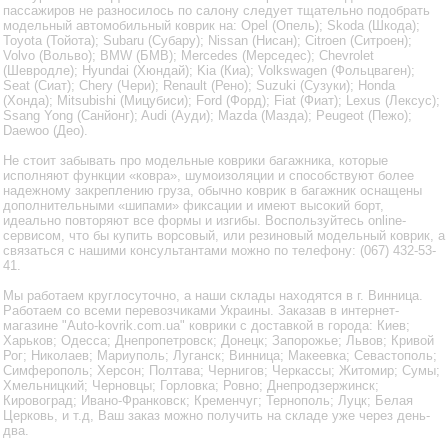
пассажиров не разносилось по салону следует тщательно подобрать
модельный автомобильный коврик на: Opel (Опель); Skoda (Шкода);
Toyota (Тойота); Subaru (Субару); Nissan (Нисан); Citroen (Ситроен);
Volvo (Вольво); BMW (БМВ); Mercedes (Мерседес); Chevrolet
(Шевродле); Hyundai (Хюндай); Kia (Киа); Volkswagen (Фольцваген);
Seat (Сиат); Chery (Чери); Renault (Рено); Suzuki (Сузуки); Honda
(Хонда); Mitsubishi (Мицубиси); Ford (Форд); Fiat (Фиат); Lexus (Лексус);
Ssang Yong (Санйонг); Audi (Ауди); Mazda (Мазда); Peugeot (Пежо);
Daewoo (Део).
Не стоит забывать про модельные коврики багажника, которые
исполняют функции «ковра», шумоизоляции и способствуют более
надежному закреплению груза, обычно коврик в багажник оснащены
дополнительными «шипами» фиксации и имеют высокий борт,
идеально повторяют все формы и изгибы. Воспользуйтесь online-
сервисом, что бы купить ворсовый, или резиновый модельный коврик, а
связаться с нашими консультантами можно по телефону: (067) 432-53-
41.
Мы работаем круглосуточно, а наши склады находятся в г. Винница.
Работаем со всеми перевозчиками Украины. Заказав в интернет-
магазине "Auto-kovrik.com.ua" коврики с доставкой в города: Киев;
Харьков; Одесса; Днепропетровск; Донецк; Запорожье; Львов; Кривой
Рог; Николаев; Мариуполь; Луганск; Винница; Макеевка; Севастополь;
Симферополь; Херсон; Полтава; Чернигов; Черкассы; Житомир; Сумы;
Хмельницкий; Черновцы; Горловка; Ровно; Днепродзержинск;
Кировоград; Ивано-Франковск; Кременчуг; Тернополь; Луцк; Белая
Церковь, и т.д, Ваш заказ можно получить на складе уже через день-
два.