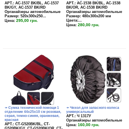
APT.: АС-1537 BK/BL, АС-1537
APT.: АС-1538 BK/BL, АС-1538
BK/GY, АС-1537 BK/RD
BK/OR, АС-1538 BK/RD
Органайзеры автомобильные
Органайзеры автомобильные
Размер:
520х300х250...
Размер:
480х300х200 мм
295,00 грн.
Цвета:
...
Цена:
280,00 грн.
Цена:
➛ Сумка технической помощи 1
➛ Чехол для запасного колеса
отделение 44х25х10 см розовая,
универсальный
серая, темно-синяя, оранжевая,
APT.: Ч 1317У
красная
Органайзеры автомобильные
APT.: СТ-G520BK/BL, СТ-
160,00 грн.
Цена:
G520BK/GY, СТ-G520BK/OR, СТ-