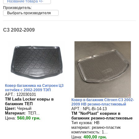
Название товара +/-
Производитель:
Выбрать производителя
C3 2002-2009
Ковер багажника на Ситроен Ц3
хетчбек с 2002-2009 ТЭП
APT.: 122030101
TM Lada Locker ковры в
Ковер в багажник Citroen C3 2002-
багажник ТЕП
2009 HB резино-пластиковый
Цвет:
Черный
APT.: NPL-Bi-14-13
Материал:
ТЕП...
TM "NorPlast" коврики в
560,00 грн.
багажник резино-пластиковые
Цена:
Тип кузова: HB
материал: резино-пластик
комплектность: 1...
400,00 грн.
Цена: