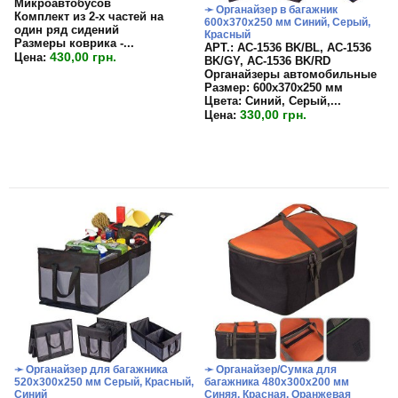
Микроавтобусов
➛ Органайзер в багажник
Комплект из 2-х частей на
600х370х250 мм Синий, Серый,
один ряд сидений
Красный
Размеры коврика -...
APT.: АС-1536 BK/BL, АС-1536
430,00 грн.
Цена:
BK/GY, АС-1536 BK/RD
Органайзеры автомобильные
Размер: 600х370х250 мм
Цвета: Синий, Серый,...
330,00 грн.
Цена:
➛ Органайзер для багажника
➛ Органайзер/Сумка для
520х300х250 мм Серый, Красный,
багажника 480х300х200 мм
Синий
Синяя, Красная, Оранжевая