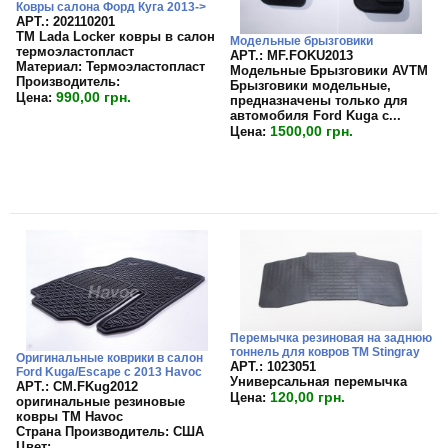
Ковры салона Форд Куга 2013->
APT.: 202110201
TM Lada Locker ковры в салон
Модельные брызговики
термоэластопласт
APT.: MF.FOKU2013
Материал:
Термоэластопласт
Модельные Брызговики AVTM
Производитель:
Брызговики модельные,
990,00 грн.
Цена:
предназначены только для
автомобиля Ford Kuga c...
1500,00 грн.
Цена:
Перемычка резиновая на заднюю
тоннель для ковров TM Stingray
Оригинальные коврики в салон
APT.: 1023051
Ford Kuga/Escape с 2013 Havoc
Универсальная перемычка
APT.: CM.FKug2012
120,00 грн.
Цена:
оригинальные резиновые
ковры TM Havoc
Страна Производитель:
США
Цвет:
...