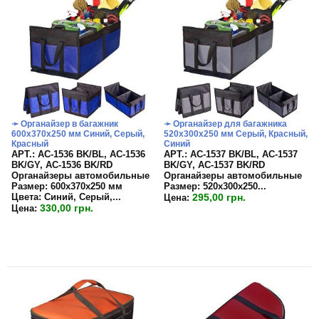
➛ Органайзер в багажник
➛ Органайзер для багажника
600х370х250 мм Синий, Серый,
520х300х250 мм Серый, Красный,
Красный
Синий
APT.: АС-1536 BK/BL, АС-1536
APT.: АС-1537 BK/BL, АС-1537
BK/GY, АС-1536 BK/RD
BK/GY, АС-1537 BK/RD
Органайзеры автомобильные
Органайзеры автомобильные
Размер: 600х370х250 мм
Размер:
520х300х250...
Цвета: Синий, Серый,...
295,00 грн.
Цена:
330,00 грн.
Цена: