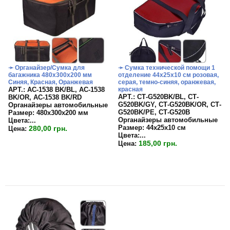
➛ Органайзер/Сумка для
➛ Сумка технической помощи 1
багажника 480х300х200 мм
отделение 44х25х10 см розовая,
Синяя, Красная, Оранжевая
серая, темно-синяя, оранжевая,
APT.: АС-1538 BK/BL, АС-1538
красная
APT.: СТ-G520BK/BL, СТ-
BK/OR, АС-1538 BK/RD
G520BK/GY, СТ-G520BK/OR, СТ-
Органайзеры автомобильные
G520BK/PE, СТ-G520B
Размер:
480х300х200 мм
Органайзеры автомобильные
Цвета:
...
Размер:
44х25х10 см
280,00 грн.
Цена:
Цвета:...
185,00 грн.
Цена: