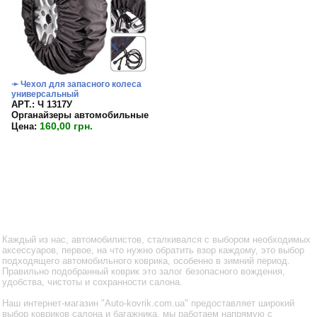
➛ Чехол для запасного колеса
универсальный
APT.: Ч 1317У
Органайзеры автомобильные
160,00 грн.
Цена:
Каждый из нас, автомобилистов, сталкивался с выбором необходимых
аксессуаров, первое, на что нужно обратить взор каждому, это выбор
подходящего автомобильного коврика, особенно в зимний период.
Правильно подобранный коврик это залог безопасного вождения,
удобства, чистоты и сохранности салона.
Наш интернет-магазин "Auto-kovrik.com.ua" предоставляет широкий
выбор ковриков салона и багажника, мы работаем напрямую с