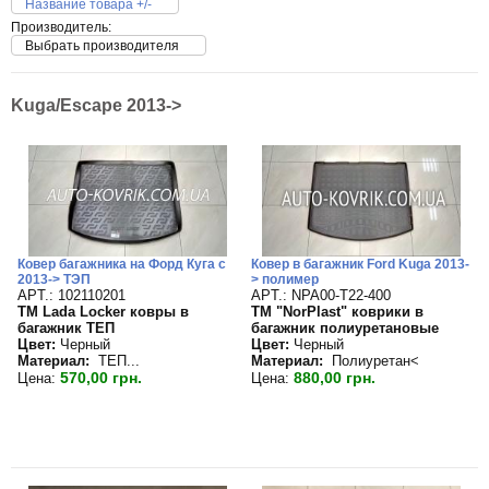
Название товара +/-
Производитель:
Выбрать производителя
Kuga/Escape 2013->
Ковер багажника на Форд Куга с
Ковер в багажник Ford Kuga 2013-
2013-> ТЭП
> полимер
APT.: 102110201
APT.: NPA00-T22-400
TM Lada Locker ковры в
TM "NorPlast" коврики в
багажник ТЕП
багажник полиуретановые
Цвет:
Черный
Цвет:
Черный
Материал:
ТЕП...
Материал:
Полиуретан<
570,00 грн.
880,00 грн.
Цена:
Цена: