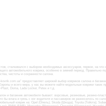
тов, сталкивался с выбором необходимых аксессуаров, первое, на что 
щего автомобильного коврика, особенно в зимний период. Правильно по
ства, чистоты и сохранности салона.
-kovrik.com.ua" предоставляет широкий выбор ковриков салона и багаж
вропы и всего мира, у нас вы можете найти модельные коврики таких п
Plast, Doma, Lada Locker, Petex и т.д.
алон и багажник автомобиля бывают: ворсовые, резиновые, резино-плас
то бы влага и грязь с ног водителя и пассажиров не разносилось по са
ильный коврик на: Opel (Опель); Skoda (Шкода); Toyota (Тойота); Subaru
ольво); BMW (БМВ); Mercedes (Мерседес); Chevrolet (Шевродле); Hyundai (