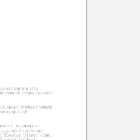
нужно обратить взор
добранный коврик это залог
ника, мы работаем напрямую
роизводителей:
тиковые, полимерные,
лону следует тщательно
 (Субару); Nissan (Нисан);
Хюндай); Kia (Киа);