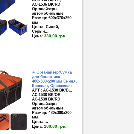
АС-1536 BK/RD
Органайзеры
автомобильные
Размер: 600х370х250
мм
Цвета: Синий,
Серый,...
330,00 грн.
Цена:
➛ Органайзер/Сумка
для багажника
480х300х200 мм Синяя,
Красная, Оранжевая
APT.: АС-1538 BK/BL,
АС-1538 BK/OR,
АС-1538 BK/RD
Органайзеры
автомобильные
Размер:
480х300х200
мм
Цвета:
...
280,00 грн.
Цена: