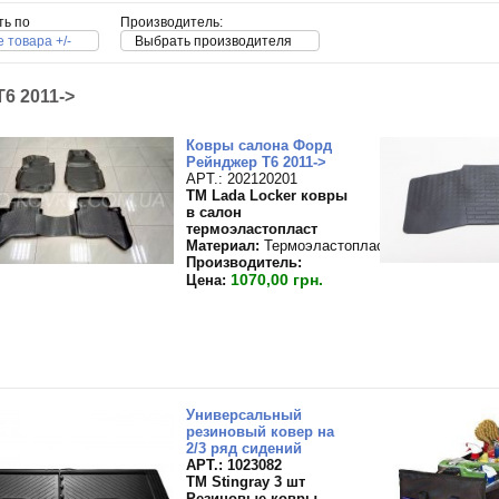
ть по
Производитель:
 товара +/-
Выбрать производителя
T6 2011->
Ковры салона Форд
Рейнджер T6 2011->
APT.: 202120201
TM Lada Locker ковры
в салон
термоэластопласт
Материал:
Термоэластопласт
Производитель:
1070,00 грн.
Цена:
Универсальный
резиновый ковер на
2/3 ряд сидений
APT.: 1023082
TM Stingray 3 шт
Резиновые ковры