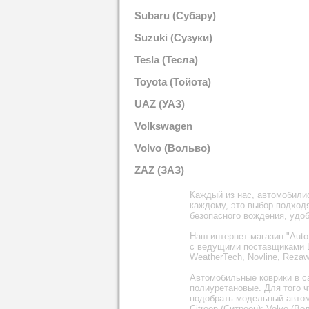
Йонг)
Subaru (Субару)
Suzuki (Сузуки)
Tesla (Тесла)
Toyota (Тойота)
UAZ (УАЗ)
Volkswagen
(Фольксваген)
Volvo (Вольво)
ZAZ (ЗАЗ)
Каждый из нас, автомобилис
каждому, это выбор подходя
безопасного вождения, удоб
Наш интернет-магазин "Auto
с ведущими поставщиками Е
WeatherTech, Novline, Rezaw-
Автомобильные коврики в с
полиуретановые. Для того ч
подобрать модельный автомоб
Citroen (Ситроен); Volvo (В