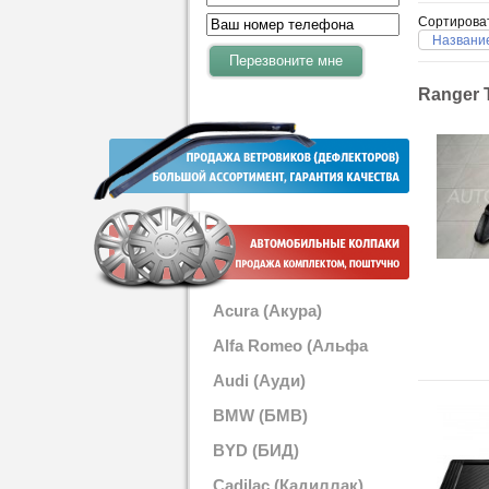
Сортирова
Название
Ranger 
Acura (Акура)
Alfa Romeo (Альфа
Ромео)
Audi (Ауди)
BMW (БМВ)
BYD (БИД)
Cadilac (Кадиллак)