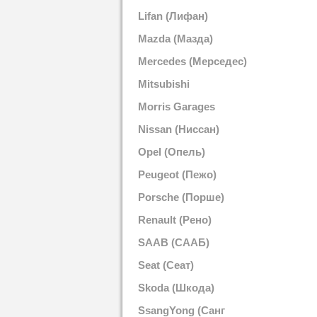
Lifan (Лифан)
Mazda (Мазда)
Mercedes (Мерседес)
Mitsubishi
(Митсубиши)
Morris Garages
(Моррис Гараж)
Nissan (Ниссан)
Opel (Опель)
Peugeot (Пежо)
Porsche (Порше)
Renault (Рено)
SAAB (СААБ)
Seat (Сеат)
Skoda (Шкода)
SsangYong (Санг