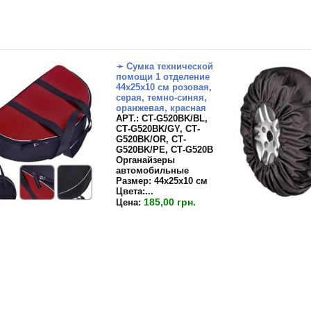
➛ Сумка технической
помощи 1 отделение
44х25х10 см розовая,
серая, темно-синяя,
оранжевая, красная
APT.: СТ-G520BK/BL,
СТ-G520BK/GY, СТ-
G520BK/OR, СТ-
G520BK/PE, СТ-G520B
Органайзеры
автомобильные
Размер:
44х25х10 см
Цвета:...
185,00 грн.
Цена: