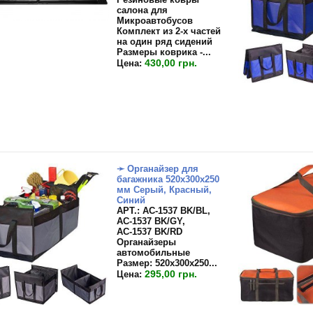
салона для
Микроавтобусов
Комплект из 2-х частей
на один ряд сидений
Размеры коврика -...
430,00 грн.
Цена:
➛ Органайзер для
багажника 520х300х250
мм Серый, Красный,
Синий
APT.: АС-1537 BK/BL,
АС-1537 BK/GY,
АС-1537 BK/RD
Органайзеры
автомобильные
Размер:
520х300х250...
295,00 грн.
Цена: