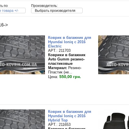
ть по
Производитель:
 товара +/-
Выбрать производителя
16->
Коврик в багажник для
Hyundai Ioniq с 2016
Electric
APT.: 211703
Коврики в багажник
Avto Gumm резино-
пластиковые
Материал:
Резино-
Пластик (не...
550,00 грн.
Цена:
Коврик в багажник для
Hyundai Ioniq с 2016
Hybrid Top
APT.: 211653
Коврики в багажник