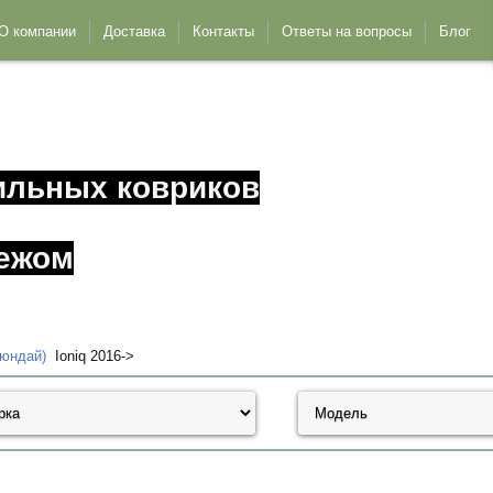
О компании
Доставка
Контакты
Ответы на вопросы
Блог
ильных ковриков
ежом
Хюндай)
Ioniq 2016->