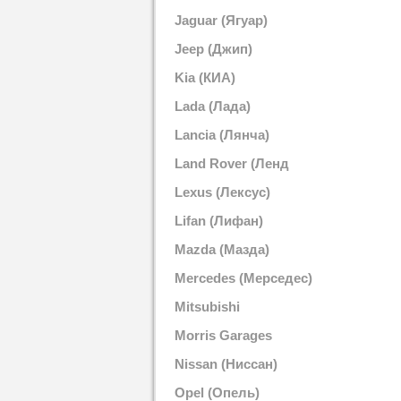
Jaguar (Ягуар)
Jeep (Джип)
Kia (КИА)
Lada (Лада)
Lancia (Лянча)
Land Rover (Ленд
Ровер)
Lexus (Лексус)
Lifan (Лифан)
Mazda (Мазда)
Mercedes (Мерседес)
Mitsubishi
(Митсубиши)
Morris Garages
(Моррис Гараж)
Nissan (Ниссан)
Opel (Опель)