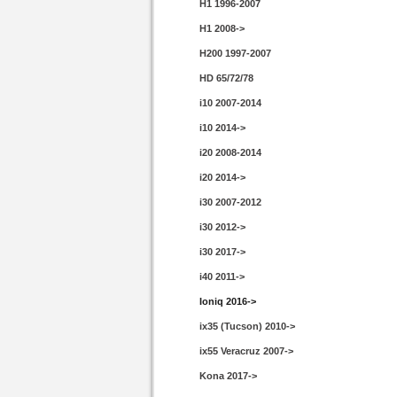
H1 1996-2007
H1 2008->
H200 1997-2007
HD 65/72/78
i10 2007-2014
i10 2014->
i20 2008-2014
i20 2014->
i30 2007-2012
i30 2012->
i30 2017->
i40 2011->
Ioniq 2016->
ix35 (Tucson) 2010->
ix55 Veracruz 2007->
Kona 2017->