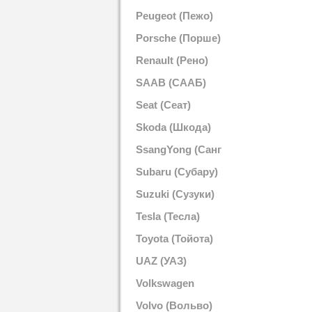
Peugeot (Пежо)
Porsche (Порше)
Renault (Рено)
SAAB (СААБ)
Seat (Сеат)
Skoda (Шкода)
SsangYong (Санг
Йонг)
Subaru (Субару)
Suzuki (Сузуки)
Tesla (Тесла)
Toyota (Тойота)
UAZ (УАЗ)
Volkswagen
(Фольксваген)
Volvo (Вольво)