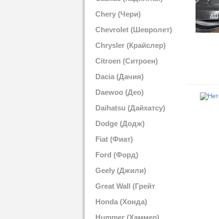
Chery (Чери)
Chevrolet (Шевролет)
Chrysler (Крайслер)
Citroen (Ситроен)
Dacia (Дачия)
Daewoo (Део)
Daihatsu (Дайхатсу)
Dodge (Додж)
Fiat (Фиат)
Ford (Форд)
Geely (Джили)
Great Wall (Грейт
Вол)
Honda (Хонда)
Hummer (Хаммер)