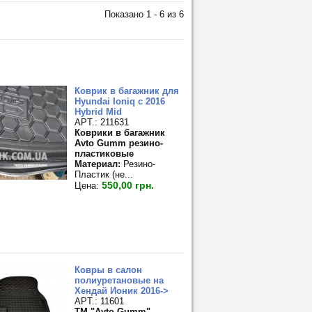
Показано 1 - 6 из 6
Коврик в багажник для
Hyundai Ioniq с 2016
Hybrid Mid
APT.: 211631
Коврики в багажник
Avto Gumm резино-
пластиковые
Материал:
Резино-
Пластик (не...
550,00 грн.
Цена:
Ковры в салон
полиуретановые на
Хендай Ионик 2016->
APT.: 11601
TM "Avto-Gumm"