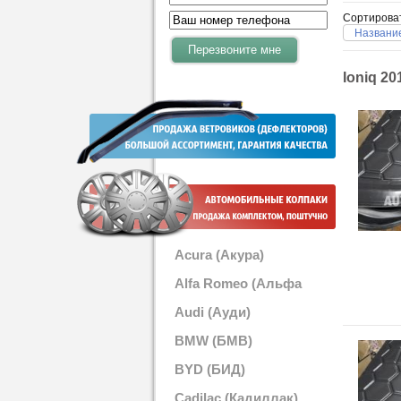
Сортирова
Название
Ioniq 20
Acura (Акура)
Alfa Romeo (Альфа
Ромео)
Audi (Ауди)
BMW (БМВ)
BYD (БИД)
Cadilac (Кадиллак)