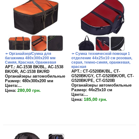
➛ Органайзер/Сумка для
➛ Сумка технической помощи 1
багажника 480х300х200 мм
отделение 44х25х10 см розовая,
Синяя, Красная, Оранжевая
серая, темно-синяя, оранжевая,
APT.: АС-1538 BK/BL, АС-1538
красная
APT.: СТ-G520BK/BL, СТ-
BK/OR, АС-1538 BK/RD
G520BK/GY, СТ-G520BK/OR, СТ-
Органайзеры автомобильные
G520BK/PE, СТ-G520B
Размер:
480х300х200 мм
Органайзеры автомобильные
Цвета:
...
Размер:
44х25х10 см
280,00 грн.
Цена:
Цвета:...
185,00 грн.
Цена: