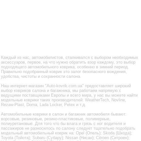
Каждый из нас, автомобилистов, сталкивался с выбором необходимых
аксессуаров, первое, на что нужно обратить взор каждому, это выбор
подходящего автомобильного коврика, особенно в зимний период.
Правильно подобранный коврик это залог безопасного вождения,
удобства, чистоты и сохранности салона.
Наш интернет-магазин "Auto-kovrik.com.ua" предоставляет широкий
выбор ковриков салона и багажника, мы работаем напрямую с
ведущими поставщиками Европы и всего мира, у нас вы можете найти
модельные коврики таких производителей: WeatherTech, Novline,
Rezaw-Plast, Doma, Lada Locker, Petex и т.д.
Автомобильные коврики в салон и багажник автомобиля бывают:
ворсовые, резиновые, резино-пластиковые, полимерные,
полиуретановые. Для того что бы влага и грязь с ног водителя и
пассажиров не разносилось по салону следует тщательно подобрать
модельный автомобильный коврик на: Opel (Опель); Skoda (Шкода);
Toyota (Тойота); Subaru (Субару); Nissan (Нисан); Citroen (Ситроен);