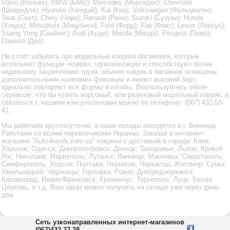
Volvo (Вольво); BMW (БМВ); Mercedes (Мерседес); Chevrolet
(Шевродле); Hyundai (Хюндай); Kia (Киа); Volkswagen (Фольцваген);
Seat (Сиат); Chery (Чери); Renault (Рено); Suzuki (Сузуки); Honda
(Хонда); Mitsubishi (Мицубиси); Ford (Форд); Fiat (Фиат); Lexus (Лексус);
Ssang Yong (Санйонг); Audi (Ауди); Mazda (Мазда); Peugeot (Пежо);
Daewoo (Део).
Не стоит забывать про модельные коврики багажника, которые
исполняют функции «ковра», шумоизоляции и способствуют более
надежному закреплению груза, обычно коврик в багажник оснащены
дополнительными «шипами» фиксации и имеют высокий борт,
идеально повторяют все формы и изгибы. Воспользуйтесь online-
сервисом, что бы купить ворсовый, или резиновый модельный коврик, а
связаться с нашими консультантами можно по телефону: (067) 432-53-
41.
Мы работаем круглосуточно, а наши склады находятся в г. Винница.
Работаем со всеми перевозчиками Украины. Заказав в интернет-
магазине "Auto-kovrik.com.ua" коврики с доставкой в города: Киев;
Харьков; Одесса; Днепропетровск; Донецк; Запорожье; Львов; Кривой
Рог; Николаев; Мариуполь; Луганск; Винница; Макеевка; Севастополь;
Симферополь; Херсон; Полтава; Чернигов; Черкассы; Житомир; Сумы;
Хмельницкий; Черновцы; Горловка; Ровно; Днепродзержинск;
Кировоград; Ивано-Франковск; Кременчуг; Тернополь; Луцк; Белая
Церковь, и т.д, Ваш заказ можно получить на складе уже через день-
два.
Сеть узконаправленных интернет-магазинов
(067)432-37-28