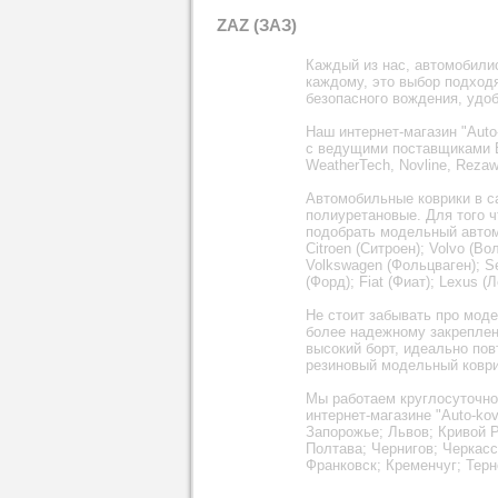
ZAZ (ЗАЗ)
Каждый из нас, автомобилис
каждому, это выбор подходя
безопасного вождения, удоб
Наш интернет-магазин "Auto
с ведущими поставщиками Е
WeatherTech, Novline, Rezaw-
Автомобильные коврики в с
полиуретановые. Для того ч
подобрать модельный автомоб
Citroen (Ситроен); Volvo (В
Volkswagen (Фольцваген); Sea
(Форд); Fiat (Фиат); Lexus (
Не стоит забывать про мод
более надежному закреплен
высокий борт, идеально пов
резиновый модельный коврик
Мы работаем круглосуточно,
интернет-магазине "Auto-kov
Запорожье; Львов; Кривой 
Полтава; Чернигов; Черкас
Франковск; Кременчуг; Терн