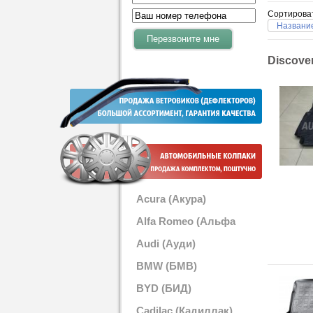
Сортирова
Название
Discover
Acura (Акура)
Alfa Romeo (Альфа
Ромео)
Audi (Ауди)
BMW (БМВ)
BYD (БИД)
Cadilac (Кадиллак)