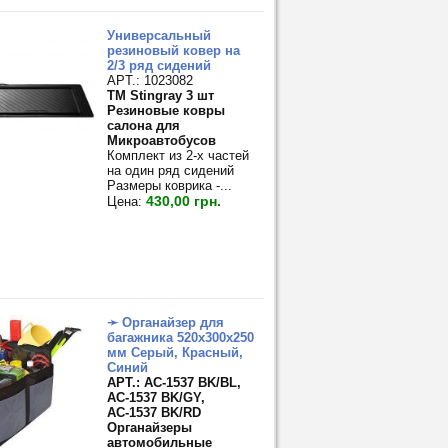
Универсальный
резиновый ковер на
2/3 ряд сидений
APT.: 1023082
TM Stingray 3 шт
Резиновые ковры
салона для
Микроавтобусов
Комплект из 2-х частей
на один ряд сидений
Размеры коврика -...
430,00 грн.
Цена:
➛ Органайзер для
багажника 520х300х250
мм Серый, Красный,
Синий
APT.: АС-1537 BK/BL,
АС-1537 BK/GY,
АС-1537 BK/RD
Органайзеры
автомобильные