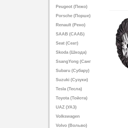
Peugeot (Пежо)
Porsche (Порше)
Renault (Рено)
SAAB (СААБ)
Seat (Сеат)
Skoda (Шкода)
SsangYong (Санг
Йонг)
Subaru (Субару)
Suzuki (Сузуки)
Tesla (Тесла)
Toyota (Тойота)
UAZ (УАЗ)
Volkswagen
(Фольксваген)
Volvo (Вольво)