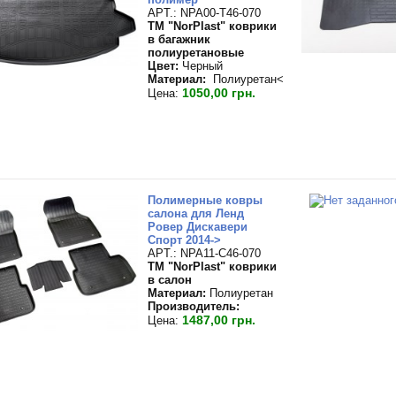
APT.: NPA00-T46-070
TM "NorPlast" коврики
в багажник
полиуретановые
Цвет:
Черный
Материал:
Полиуретан<
1050,00 грн.
Цена:
Полимерные ковры
салона для Ленд
Ровер Дискавери
Спорт 2014->
APT.: NPA11-C46-070
TM "NorPlast" коврики
в салон
Материал:
Полиуретан
Производитель:
1487,00 грн.
Цена: