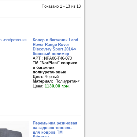
Показано 1 - 13 из 13
Ковер в багажник Land
Rover Range Rover
Discovery Sport 2014->
бежевый полимер
APT.: NPA00-T46-070
TM "NorPlast" коврики
в багажник
полиуретановые
Цвет:
Черный
Материал:
Полиуретан<
1130,00 грн.
Цена:
Перемычка резиновая
на заднюю тоннель
для ковров TM
Stingray