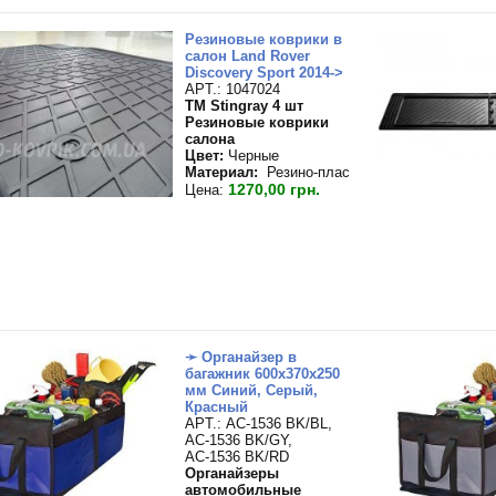
Резиновые коврики в
салон Land Rover
Discovery Sport 2014->
APT.: 1047024
TM Stingray 4 шт
Резиновые коврики
салона
Цвет:
Черные
Материал:
Резино-плас
1270,00 грн.
Цена:
➛ Органайзер в
багажник 600х370х250
мм Синий, Серый,
Красный
APT.: АС-1536 BK/BL,
АС-1536 BK/GY,
АС-1536 BK/RD
Органайзеры
автомобильные