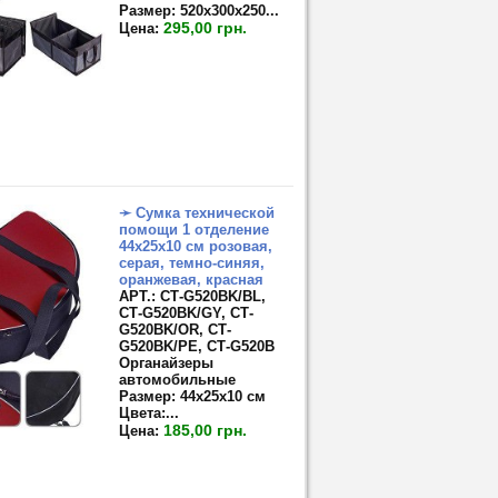
Размер:
520х300х250...
295,00 грн.
Цена:
➛ Сумка технической
помощи 1 отделение
44х25х10 см розовая,
серая, темно-синяя,
оранжевая, красная
APT.: СТ-G520BK/BL,
СТ-G520BK/GY, СТ-
G520BK/OR, СТ-
G520BK/PE, СТ-G520B
Органайзеры
автомобильные
Размер:
44х25х10 см
Цвета:...
185,00 грн.
Цена: