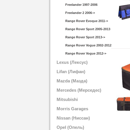
Freelander 1997-2006
Freelander 2 2006->
Range Rover Evoque 2011->
Range Rover Sport 2005-2013
Range Rover Sport 2013->
Range Rover Vogue 2002-2012
Range Rover Vogue 2012->
Lexus (Лексус)
Lifan (Лифан)
Mazda (Мазда)
Mercedes (Мерседес)
Mitsubishi
(Митсубиши)
Morris Garages
(Моррис Гараж)
Nissan (Ниссан)
Opel (Опель)