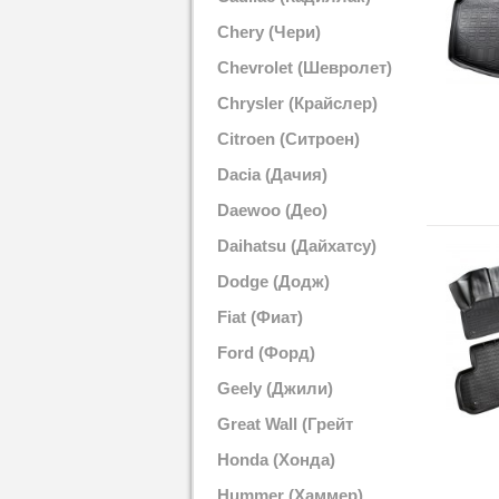
Chery (Чери)
Chevrolet (Шевролет)
Chrysler (Крайслер)
Citroen (Ситроен)
Dacia (Дачия)
Daewoo (Део)
Daihatsu (Дайхатсу)
Dodge (Додж)
Fiat (Фиат)
Ford (Форд)
Geely (Джили)
Great Wall (Грейт
Вол)
Honda (Хонда)
Hummer (Хаммер)