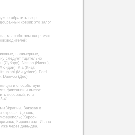
нужно обратить взор
добранный коврик это залог
ника, мы работаем напрямую
роизводителей:
тиковые, полимерные,
лону следует тщательно
 (Субару); Nissan (Нисан);
Хюндай); Kia (Киа);
itsubishi (Мицубиси); Ford
); Daewoo (Део).
оляции и способствуют
ми» фиксации и имеют
пить ворсовый, или
3-41.
ми Украины. Заказав в
опетровск; Донецк;
имферополь; Херсон;
ржинск; Кировоград; Ивано-
 уже через день-два.