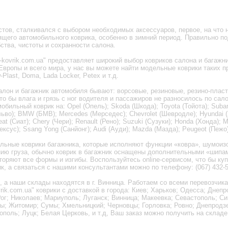
тов, сталкивался с выбором необходимых аксессуаров, первое, на что 
щего автомобильного коврика, особенно в зимний период. Правильно по
ства, чистоты и сохранности салона.
-kovrik.com.ua" предоставляет широкий выбор ковриков салона и багаж
вропы и всего мира, у нас вы можете найти модельные коврики таких п
Plast, Doma, Lada Locker, Petex и т.д.
алон и багажник автомобиля бывают: ворсовые, резиновые, резино-плас
то бы влага и грязь с ног водителя и пассажиров не разносилось по са
ильный коврик на: Opel (Опель); Skoda (Шкода); Toyota (Тойота); Subaru
ольво); BMW (БМВ); Mercedes (Мерседес); Chevrolet (Шевродле); Hyundai (
t (Сиат); Chery (Чери); Renault (Рено); Suzuki (Сузуки); Honda (Хонда); M
Лексус); Ssang Yong (Санйонг); Audi (Ауди); Mazda (Мазда); Peugeot (Пежо
ельные коврики багажника, которые исполняют функции «ковра», шумоиз
ию груза, обычно коврик в багажник оснащены дополнительными «шипа
торяют все формы и изгибы. Воспользуйтесь online-сервисом, что бы ку
, а связаться с нашими консультантами можно по телефону: (067) 432-5
 а наши склады находятся в г. Винница. Работаем со всеми перевозчика
rik.com.ua" коврики с доставкой в города: Киев; Харьков; Одесса; Днепр
Рог; Николаев; Мариуполь; Луганск; Винница; Макеевка; Севастополь; С
сы; Житомир; Сумы; Хмельницкий; Черновцы; Горловка; Ровно; Днепродзе
ополь; Луцк; Белая Церковь, и т.д, Ваш заказ можно получить на складе