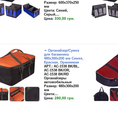
Размер: 600х370х250
мм
Цвета: Синий,
Серый,...
330,00 грн.
Цена:
➛ Органайзер/Сумка
для багажника
480х300х200 мм Синяя,
Красная, Оранжевая
APT.: АС-1538 BK/BL,
АС-1538 BK/OR,
АС-1538 BK/RD
Органайзеры
автомобильные
Размер:
480х300х200
мм
Цвета:
...
280,00 грн.
Цена: