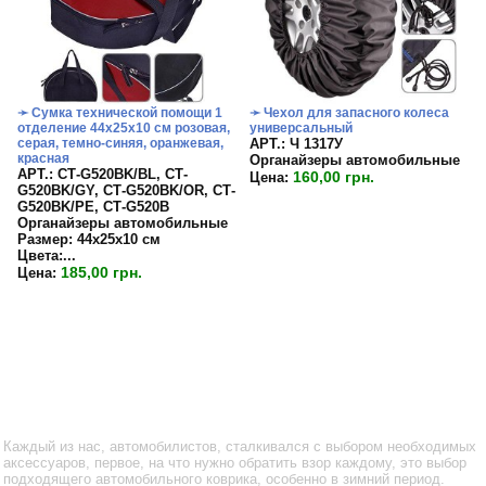
➛ Сумка технической помощи 1
➛ Чехол для запасного колеса
отделение 44х25х10 см розовая,
универсальный
серая, темно-синяя, оранжевая,
APT.: Ч 1317У
красная
Органайзеры автомобильные
APT.: СТ-G520BK/BL, СТ-
160,00 грн.
Цена:
G520BK/GY, СТ-G520BK/OR, СТ-
G520BK/PE, СТ-G520B
Органайзеры автомобильные
Размер:
44х25х10 см
Цвета:...
185,00 грн.
Цена:
Каждый из нас, автомобилистов, сталкивался с выбором необходимых
аксессуаров, первое, на что нужно обратить взор каждому, это выбор
подходящего автомобильного коврика, особенно в зимний период.