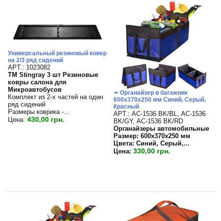
Универсальный резиновый ковер
на 2/3 ряд сидений
APT.: 1023082
TM Stingray 3 шт Резиновые
ковры салона для
Микроавтобусов
➛ Органайзер в багажник
Комплект из 2-х частей на один
600х370х250 мм Синий, Серый,
ряд сидений
Красный
Размеры коврика -...
APT.: АС-1536 BK/BL, АС-1536
430,00 грн.
Цена:
BK/GY, АС-1536 BK/RD
Органайзеры автомобильные
Размер: 600х370х250 мм
Цвета: Синий, Серый,...
330,00 грн.
Цена: