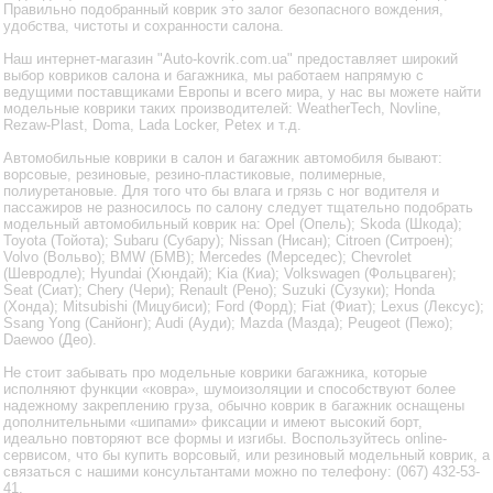
Правильно подобранный коврик это залог безопасного вождения,
удобства, чистоты и сохранности салона.
Наш интернет-магазин "Auto-kovrik.com.ua" предоставляет широкий
выбор ковриков салона и багажника, мы работаем напрямую с
ведущими поставщиками Европы и всего мира, у нас вы можете найти
модельные коврики таких производителей: WeatherTech, Novline,
Rezaw-Plast, Doma, Lada Locker, Petex и т.д.
Автомобильные коврики в салон и багажник автомобиля бывают:
ворсовые, резиновые, резино-пластиковые, полимерные,
полиуретановые. Для того что бы влага и грязь с ног водителя и
пассажиров не разносилось по салону следует тщательно подобрать
модельный автомобильный коврик на: Opel (Опель); Skoda (Шкода);
Toyota (Тойота); Subaru (Субару); Nissan (Нисан); Citroen (Ситроен);
Volvo (Вольво); BMW (БМВ); Mercedes (Мерседес); Chevrolet
(Шевродле); Hyundai (Хюндай); Kia (Киа); Volkswagen (Фольцваген);
Seat (Сиат); Chery (Чери); Renault (Рено); Suzuki (Сузуки); Honda
(Хонда); Mitsubishi (Мицубиси); Ford (Форд); Fiat (Фиат); Lexus (Лексус);
Ssang Yong (Санйонг); Audi (Ауди); Mazda (Мазда); Peugeot (Пежо);
Daewoo (Део).
Не стоит забывать про модельные коврики багажника, которые
исполняют функции «ковра», шумоизоляции и способствуют более
надежному закреплению груза, обычно коврик в багажник оснащены
дополнительными «шипами» фиксации и имеют высокий борт,
идеально повторяют все формы и изгибы. Воспользуйтесь online-
сервисом, что бы купить ворсовый, или резиновый модельный коврик, а
связаться с нашими консультантами можно по телефону: (067) 432-53-
41.