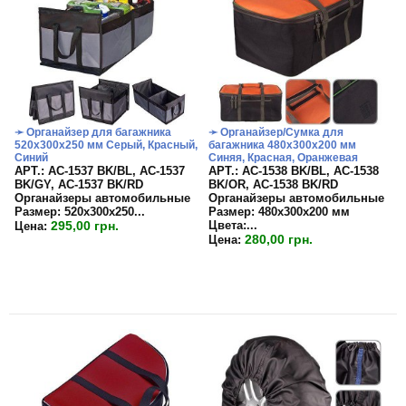
➛ Органайзер для багажника
➛ Органайзер/Сумка для
520х300х250 мм Серый, Красный,
багажника 480х300х200 мм
Синий
Синяя, Красная, Оранжевая
APT.: АС-1537 BK/BL, АС-1537
APT.: АС-1538 BK/BL, АС-1538
BK/GY, АС-1537 BK/RD
BK/OR, АС-1538 BK/RD
Органайзеры автомобильные
Органайзеры автомобильные
Размер:
520х300х250...
Размер:
480х300х200 мм
295,00 грн.
Цвета:
...
Цена:
280,00 грн.
Цена: