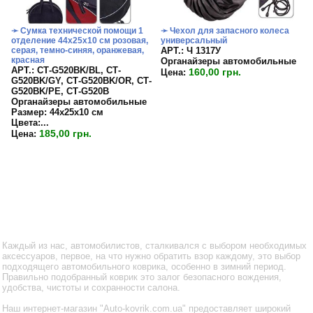
➛ Сумка технической помощи 1
➛ Чехол для запасного колеса
отделение 44х25х10 см розовая,
универсальный
серая, темно-синяя, оранжевая,
APT.: Ч 1317У
красная
Органайзеры автомобильные
APT.: СТ-G520BK/BL, СТ-
160,00 грн.
Цена:
G520BK/GY, СТ-G520BK/OR, СТ-
G520BK/PE, СТ-G520B
Органайзеры автомобильные
Размер:
44х25х10 см
Цвета:...
185,00 грн.
Цена:
Каждый из нас, автомобилистов, сталкивался с выбором необходимых
аксессуаров, первое, на что нужно обратить взор каждому, это выбор
подходящего автомобильного коврика, особенно в зимний период.
Правильно подобранный коврик это залог безопасного вождения,
удобства, чистоты и сохранности салона.
Наш интернет-магазин "Auto-kovrik.com.ua" предоставляет широкий