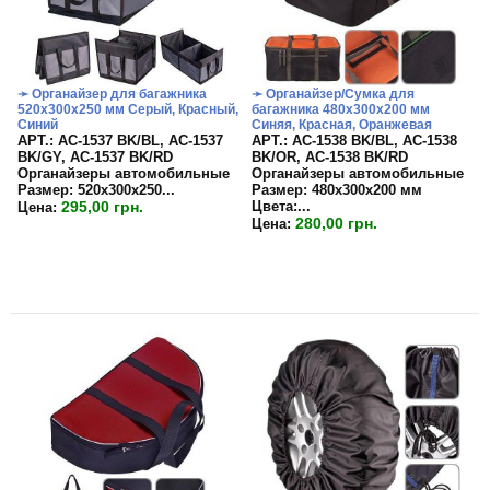
➛ Органайзер для багажника
➛ Органайзер/Сумка для
520х300х250 мм Серый, Красный,
багажника 480х300х200 мм
Синий
Синяя, Красная, Оранжевая
APT.: АС-1537 BK/BL, АС-1537
APT.: АС-1538 BK/BL, АС-1538
BK/GY, АС-1537 BK/RD
BK/OR, АС-1538 BK/RD
Органайзеры автомобильные
Органайзеры автомобильные
Размер:
520х300х250...
Размер:
480х300х200 мм
295,00 грн.
Цвета:
...
Цена:
280,00 грн.
Цена: