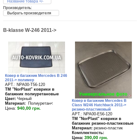
Название товара +/-
Производитель:
Выбрать производителя
B-klasse W-246 2011->
Ковер в багажник Mercedes B 246
2011-> полимер
APT.: NPA00-T56-120
TM "NorPlast" коврики в
багажник полиуретановые
Цвет:
Черный
Ковер в багажник Mercedes B
Материал:
Полиуретан<
Class W246 Hatchback 2011->
940,00 грн.
Цена:
резино-пластиковый
APT.: NPA00-E56-120
TM "NorPlast" коврики в
багажник резино-пластиковые
Материал:
резино-пластик
Комплектность:
390,00 грн.
Цена: