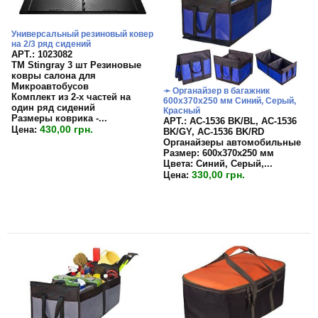
Универсальный резиновый ковер
на 2/3 ряд сидений
APT.: 1023082
TM Stingray 3 шт Резиновые
ковры салона для
Микроавтобусов
➛ Органайзер в багажник
Комплект из 2-х частей на
600х370х250 мм Синий, Серый,
один ряд сидений
Красный
Размеры коврика -...
APT.: АС-1536 BK/BL, АС-1536
430,00 грн.
Цена:
BK/GY, АС-1536 BK/RD
Органайзеры автомобильные
Размер: 600х370х250 мм
Цвета: Синий, Серый,...
330,00 грн.
Цена: