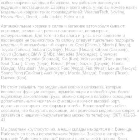
выбор ковриков салона и багажника, мы работаем напрямую с
ведущими поставщиками Европы и всего мира, у нас вы можете найти
модельные коврики таких производителей: WeatherTech, Novline,
Rezaw-Plast, Doma, Lada Locker, Petex и т.д.
Автомобильные коврики в салон и багажник автомобиля бывают:
ворсовые, резиновые, резино-пластиковые, полимерные,
полиуретановые. Для того что бы влага и грязь с ног водителя и
пассажиров не разносилось по салону следует тщательно подобрать
модельный автомобильный коврик на: Opel (Опель); Skoda (Шкода);
Toyota (Тойота); Subaru (Субару); Nissan (Нисан); Citroen (Ситроен);
Volvo (Вольво); BMW (БМВ); Mercedes (Мерседес); Chevrolet
(Шевродле); Hyundai (Хюндай); Kia (Киа); Volkswagen (Фольцваген);
Seat (Сиат); Chery (Чери); Renault (Рено); Suzuki (Сузуки); Honda
(Хонда); Mitsubishi (Мицубиси); Ford (Форд); Fiat (Фиат); Lexus (Лексус);
Ssang Yong (Санйонг); Audi (Ауди); Mazda (Мазда); Peugeot (Пежо);
Daewoo (Део).
Не стоит забывать про модельные коврики багажника, которые
исполняют функции «ковра», шумоизоляции и способствуют более
надежному закреплению груза, обычно коврик в багажник оснащены
дополнительными «шипами» фиксации и имеют высокий борт,
идеально повторяют все формы и изгибы. Воспользуйтесь online-
сервисом, что бы купить ворсовый, или резиновый модельный коврик, а
связаться с нашими консультантами можно по телефону: (067) 432-53-
41.
Мы работаем круглосуточно, а наши склады находятся в г. Винница.
Работаем со всеми перевозчиками Украины. Заказав в интернет-
магазине "Auto-kovrik.com.ua" коврики с доставкой в города: Киев;