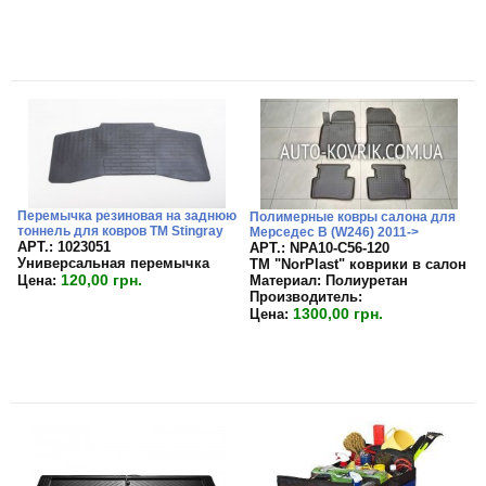
Перемычка резиновая на заднюю
Полимерные ковры салона для
тоннель для ковров TM Stingray
Мерседес B (W246) 2011->
APT.: 1023051
APT.: NPA10-C56-120
Универсальная перемычка
TM "NorPlast" коврики в салон
120,00 грн.
Материал:
Полиуретан
Цена:
Производитель:
1300,00 грн.
Цена: