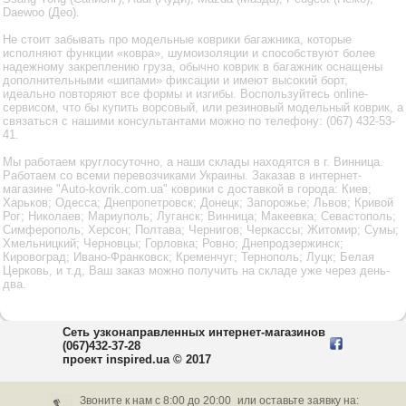
Daewoo (Део).
Не стоит забывать про модельные коврики багажника, которые
исполняют функции «ковра», шумоизоляции и способствуют более
надежному закреплению груза, обычно коврик в багажник оснащены
дополнительными «шипами» фиксации и имеют высокий борт,
идеально повторяют все формы и изгибы. Воспользуйтесь online-
сервисом, что бы купить ворсовый, или резиновый модельный коврик, а
связаться с нашими консультантами можно по телефону: (067) 432-53-
41.
Мы работаем круглосуточно, а наши склады находятся в г. Винница.
Работаем со всеми перевозчиками Украины. Заказав в интернет-
магазине "Auto-kovrik.com.ua" коврики с доставкой в города: Киев;
Харьков; Одесса; Днепропетровск; Донецк; Запорожье; Львов; Кривой
Рог; Николаев; Мариуполь; Луганск; Винница; Макеевка; Севастополь;
Симферополь; Херсон; Полтава; Чернигов; Черкассы; Житомир; Сумы;
Хмельницкий; Черновцы; Горловка; Ровно; Днепродзержинск;
Кировоград; Ивано-Франковск; Кременчуг; Тернополь; Луцк; Белая
Церковь, и т.д, Ваш заказ можно получить на складе уже через день-
два.
Сеть узконаправленных интернет-магазинов
(067)432-37-28
проект inspired.ua © 2017
Звоните к нам c 8:00 до 20:00
или оставьте заявку на: