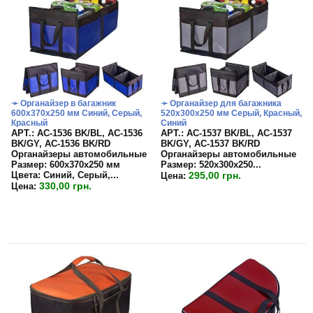
➛ Органайзер в багажник
➛ Органайзер для багажника
600х370х250 мм Синий, Серый,
520х300х250 мм Серый, Красный,
Красный
Синий
APT.: АС-1536 BK/BL, АС-1536
APT.: АС-1537 BK/BL, АС-1537
BK/GY, АС-1536 BK/RD
BK/GY, АС-1537 BK/RD
Органайзеры автомобильные
Органайзеры автомобильные
Размер: 600х370х250 мм
Размер:
520х300х250...
Цвета: Синий, Серый,...
295,00 грн.
Цена:
330,00 грн.
Цена: