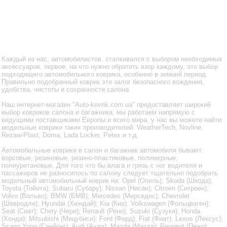
Каждый из нас, автомобилистов, сталкивался с выбором необходимых
аксессуаров, первое, на что нужно обратить взор каждому, это выбор
подходящего автомобильного коврика, особенно в зимний период.
Правильно подобранный коврик это залог безопасного вождения,
удобства, чистоты и сохранности салона.
Наш интернет-магазин "Auto-kovrik.com.ua" предоставляет широкий
выбор ковриков салона и багажника, мы работаем напрямую с
ведущими поставщиками Европы и всего мира, у нас вы можете найти
модельные коврики таких производителей: WeatherTech, Novline,
Rezaw-Plast, Doma, Lada Locker, Petex и т.д.
Автомобильные коврики в салон и багажник автомобиля бывают:
ворсовые, резиновые, резино-пластиковые, полимерные,
полиуретановые. Для того что бы влага и грязь с ног водителя и
пассажиров не разносилось по салону следует тщательно подобрать
модельный автомобильный коврик на: Opel (Опель); Skoda (Шкода);
Toyota (Тойота); Subaru (Субару); Nissan (Нисан); Citroen (Ситроен);
Volvo (Вольво); BMW (БМВ); Mercedes (Мерседес); Chevrolet
(Шевродле); Hyundai (Хюндай); Kia (Киа); Volkswagen (Фольцваген);
Seat (Сиат); Chery (Чери); Renault (Рено); Suzuki (Сузуки); Honda
(Хонда); Mitsubishi (Мицубиси); Ford (Форд); Fiat (Фиат); Lexus (Лексус);
Ssang Yong (Санйонг); Audi (Ауди); Mazda (Мазда); Peugeot (Пежо);