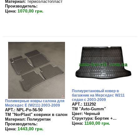
Материал:
Термоэластопласт
Производитель:
1070,00 грн.
Цена:
Полиуретановый ковер в
багажник на Мерседес W211
седан с 2003-2009
Полимерные ковры салона для
APT.: 111292
Мерседес E (W211) 2003-2009
TM "Avto-Gumm"
APT.: NPL-Po-56-50
Цвет:
Черный
TM "NorPlast" коврики в салон
Структура:
Бортик +...
Материал:
Полиуретан
1160,00 грн.
Цена:
Производитель:
1443,00 грн.
Цена: