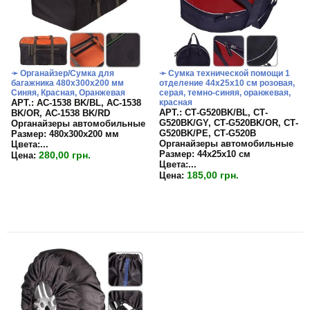
➛ Органайзер/Сумка для
➛ Сумка технической помощи 1
багажника 480х300х200 мм
отделение 44х25х10 см розовая,
Синяя, Красная, Оранжевая
серая, темно-синяя, оранжевая,
APT.: АС-1538 BK/BL, АС-1538
красная
APT.: СТ-G520BK/BL, СТ-
BK/OR, АС-1538 BK/RD
G520BK/GY, СТ-G520BK/OR, СТ-
Органайзеры автомобильные
G520BK/PE, СТ-G520B
Размер:
480х300х200 мм
Органайзеры автомобильные
Цвета:
...
Размер:
44х25х10 см
280,00 грн.
Цена:
Цвета:...
185,00 грн.
Цена: