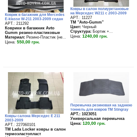
Ковры в салон полиуретановые
на Мерседес W211 с 2003-2009
Коврик в багажник для Mercedes
APT.: 11227
E-klasse W-211 2003-2009 седан
TM "Avto-Gumm"
APT.: 211292
Цвет:
Черный
Коврики в багажник Avto
Структура:
Бортик +...
Gumm резино-пластиковые
1240,00 грн.
Цена:
Материал:
Резино-Пластик (не...
550,00 грн.
Цена:
Перемычка резиновая на заднюю
тоннель для ковров TM Stingray
APT.: 1023051
Ковры салона Мерседес E 211
Универсальная перемычка
2003-2009
120,00 грн.
Цена:
APT.: 227060101
TM Lada Locker ковры в салон
термоэластопласт