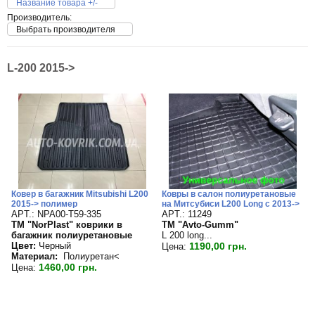
Название товара +/-
Производитель:
Выбрать производителя
L-200 2015->
Ковер в багажник Mitsubishi L200
Ковры в салон полиуретановые
2015-> полимер
на Митсубиси L200 Long c 2013->
APT.: NPA00-T59-335
APT.: 11249
TM "NorPlast" коврики в
TM "Avto-Gumm"
багажник полиуретановые
L 200 long...
Цвет:
Черный
1190,00 грн.
Цена:
Материал:
Полиуретан<
1460,00 грн.
Цена: