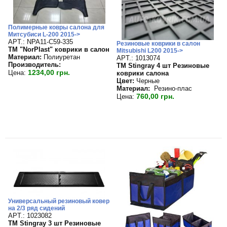
Полимерные ковры салона для
Митсубиси L-200 2015->
APT.: NPA11-C59-335
Резиновые коврики в салон
TM "NorPlast" коврики в салон
Mitsubishi L200 2015->
Материал:
Полиуретан
APT.: 1013074
Производитель:
TM Stingray 4 шт Резиновые
1234,00 грн.
Цена:
коврики салона
Цвет:
Черные
Материал:
Резино-плас
760,00 грн.
Цена:
Универсальный резиновый ковер
на 2/3 ряд сидений
APT.: 1023082
TM Stingray 3 шт Резиновые