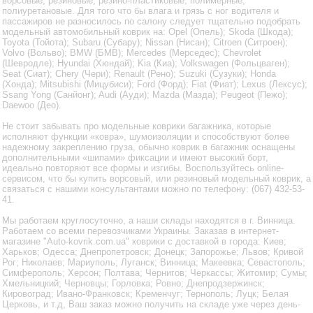
ворсовые, резиновые, резино-пластиковые, полимерные,
полиуретановые. Для того что бы влага и грязь с ног водителя и
пассажиров не разносилось по салону следует тщательно подобрать
модельный автомобильный коврик на: Opel (Опель); Skoda (Шкода);
Toyota (Тойота); Subaru (Субару); Nissan (Нисан); Citroen (Ситроен);
Volvo (Вольво); BMW (БМВ); Mercedes (Мерседес); Chevrolet
(Шевродле); Hyundai (Хюндай); Kia (Киа); Volkswagen (Фольцваген);
Seat (Сиат); Chery (Чери); Renault (Рено); Suzuki (Сузуки); Honda
(Хонда); Mitsubishi (Мицубиси); Ford (Форд); Fiat (Фиат); Lexus (Лексус);
Ssang Yong (Санйонг); Audi (Ауди); Mazda (Мазда); Peugeot (Пежо);
Daewoo (Део).
Не стоит забывать про модельные коврики багажника, которые
исполняют функции «ковра», шумоизоляции и способствуют более
надежному закреплению груза, обычно коврик в багажник оснащены
дополнительными «шипами» фиксации и имеют высокий борт,
идеально повторяют все формы и изгибы. Воспользуйтесь online-
сервисом, что бы купить ворсовый, или резиновый модельный коврик, а
связаться с нашими консультантами можно по телефону: (067) 432-53-
41.
Мы работаем круглосуточно, а наши склады находятся в г. Винница.
Работаем со всеми перевозчиками Украины. Заказав в интернет-
магазине "Auto-kovrik.com.ua" коврики с доставкой в города: Киев;
Харьков; Одесса; Днепропетровск; Донецк; Запорожье; Львов; Кривой
Рог; Николаев; Мариуполь; Луганск; Винница; Макеевка; Севастополь;
Симферополь; Херсон; Полтава; Чернигов; Черкассы; Житомир; Сумы;
Хмельницкий; Черновцы; Горловка; Ровно; Днепродзержинск;
Кировоград; Ивано-Франковск; Кременчуг; Тернополь; Луцк; Белая
Церковь, и т.д, Ваш заказ можно получить на складе уже через день-