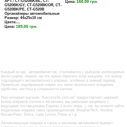
APT.: СТ-G520BK/BL, СТ-
160,00 грн.
Цена:
G520BK/GY, СТ-G520BK/OR, СТ-
G520BK/PE, СТ-G520B
Органайзеры автомобильные
Размер:
44х25х10 см
Цвета:...
185,00 грн.
Цена:
Каждый из нас, автомобилистов, сталкивался с выбором необходимых
аксессуаров, первое, на что нужно обратить взор каждому, это выбор
подходящего автомобильного коврика, особенно в зимний период.
Правильно подобранный коврик это залог безопасного вождения,
удобства, чистоты и сохранности салона.
Наш интернет-магазин "Auto-kovrik.com.ua" предоставляет широкий
выбор ковриков салона и багажника, мы работаем напрямую с
ведущими поставщиками Европы и всего мира, у нас вы можете найти
модельные коврики таких производителей: WeatherTech, Novline,
Rezaw-Plast, Doma, Lada Locker, Petex и т.д.
Автомобильные коврики в салон и багажник автомобиля бывают: