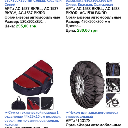
520х300х250 мм Серый, Красный,
багажника 480х300х200 мм
Синий
Синяя, Красная, Оранжевая
APT.: АС-1537 BK/BL, АС-1537
APT.: АС-1538 BK/BL, АС-1538
BK/GY, АС-1537 BK/RD
BK/OR, АС-1538 BK/RD
Органайзеры автомобильные
Органайзеры автомобильные
Размер:
520х300х250...
Размер:
480х300х200 мм
295,00 грн.
Цвета:
...
Цена:
280,00 грн.
Цена:
➛ Сумка технической помощи 1
➛ Чехол для запасного колеса
отделение 44х25х10 см розовая,
универсальный
серая, темно-синяя, оранжевая,
APT.: Ч 1317У
красная
Органайзеры автомобильные