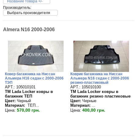
Название товара +/-
Производитель:
Выбрать производителя
Almera N16 2000-2006
Ковер багажника на Ниссан
Коврик багажника на Ниссан
Альмера Н16 седан с 2000-2006
Альмера N16 седан с 2000-2006
ТЭП
резино-пластиковый
APT.: 105010101
APT.: 105010100
TM Lada Locker ковры в
TM Lada Locker ковры в
багажник ТЕП
багажник резино пластиковые
Цвет:
Черный
Цвет:
Черные
Материал:
ТЕП...
Материал:
...
570,00 грн.
400,00 грн.
Цена:
Цена: