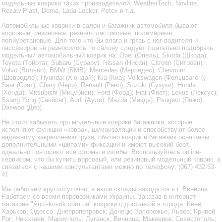
модельные коврики таких производителей: WeatherTech, Novline,
Rezaw-Plast, Doma, Lada Locker, Petex и т.д.
Автомобильные коврики в салон и багажник автомобиля бывают:
ворсовые, резиновые, резино-пластиковые, полимерные,
полиуретановые. Для того что бы влага и грязь с ног водителя и
пассажиров не разносилось по салону следует тщательно подобрать
модельный автомобильный коврик на: Opel (Опель); Skoda (Шкода);
Toyota (Тойота); Subaru (Субару); Nissan (Нисан); Citroen (Ситроен);
Volvo (Вольво); BMW (БМВ); Mercedes (Мерседес); Chevrolet
(Шевродле); Hyundai (Хюндай); Kia (Киа); Volkswagen (Фольцваген);
Seat (Сиат); Chery (Чери); Renault (Рено); Suzuki (Сузуки); Honda
(Хонда); Mitsubishi (Мицубиси); Ford (Форд); Fiat (Фиат); Lexus (Лексус);
Ssang Yong (Санйонг); Audi (Ауди); Mazda (Мазда); Peugeot (Пежо);
Daewoo (Део).
Не стоит забывать про модельные коврики багажника, которые
исполняют функции «ковра», шумоизоляции и способствуют более
надежному закреплению груза, обычно коврик в багажник оснащены
дополнительными «шипами» фиксации и имеют высокий борт,
идеально повторяют все формы и изгибы. Воспользуйтесь online-
сервисом, что бы купить ворсовый, или резиновый модельный коврик, а
связаться с нашими консультантами можно по телефону: (067) 432-53-
41.
Мы работаем круглосуточно, а наши склады находятся в г. Винница.
Работаем со всеми перевозчиками Украины. Заказав в интернет-
магазине "Auto-kovrik.com.ua" коврики с доставкой в города: Киев;
Харьков; Одесса; Днепропетровск; Донецк; Запорожье; Львов; Кривой
Рог; Николаев; Мариуполь; Луганск; Винница; Макеевка; Севастополь;