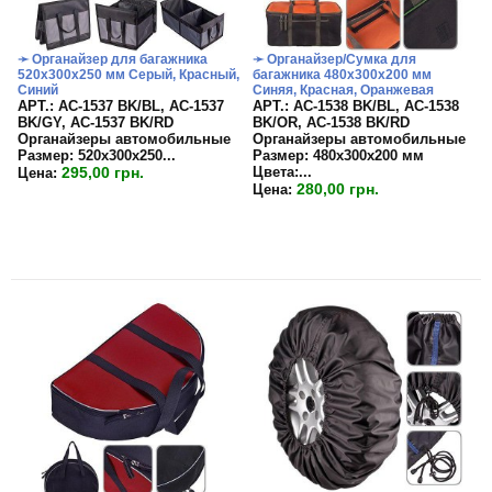
➛ Органайзер для багажника
➛ Органайзер/Сумка для
520х300х250 мм Серый, Красный,
багажника 480х300х200 мм
Синий
Синяя, Красная, Оранжевая
APT.: АС-1537 BK/BL, АС-1537
APT.: АС-1538 BK/BL, АС-1538
BK/GY, АС-1537 BK/RD
BK/OR, АС-1538 BK/RD
Органайзеры автомобильные
Органайзеры автомобильные
Размер:
520х300х250...
Размер:
480х300х200 мм
295,00 грн.
Цвета:
...
Цена:
280,00 грн.
Цена: