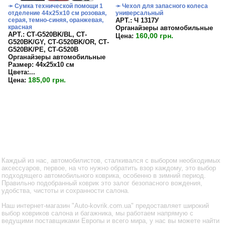
➛ Сумка технической помощи 1
➛ Чехол для запасного колеса
отделение 44х25х10 см розовая,
универсальный
серая, темно-синяя, оранжевая,
APT.: Ч 1317У
красная
Органайзеры автомобильные
APT.: СТ-G520BK/BL, СТ-
160,00 грн.
Цена:
G520BK/GY, СТ-G520BK/OR, СТ-
G520BK/PE, СТ-G520B
Органайзеры автомобильные
Размер:
44х25х10 см
Цвета:...
185,00 грн.
Цена:
Каждый из нас, автомобилистов, сталкивался с выбором необходимых
аксессуаров, первое, на что нужно обратить взор каждому, это выбор
подходящего автомобильного коврика, особенно в зимний период.
Правильно подобранный коврик это залог безопасного вождения,
удобства, чистоты и сохранности салона.
Наш интернет-магазин "Auto-kovrik.com.ua" предоставляет широкий
выбор ковриков салона и багажника, мы работаем напрямую с
ведущими поставщиками Европы и всего мира, у нас вы можете найти