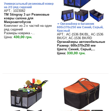
Универсальный резиновый ковер
на 2/3 ряд сидений
APT.: 1023082
TM Stingray 3 шт Резиновые
ковры салона для
Микроавтобусов
➛ Органайзер в багажник
Комплект из 2-х частей на один
600х370х250 мм Синий, Серый,
ряд сидений
Красный
Размеры коврика -...
APT.: АС-1536 BK/BL, АС-1536
430,00 грн.
Цена:
BK/GY, АС-1536 BK/RD
Органайзеры автомобильные
Размер: 600х370х250 мм
Цвета: Синий, Серый,...
330,00 грн.
Цена: