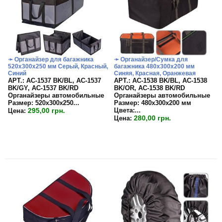
➛ Органайзер для багажника
➛ Органайзер/Сумка для
520х300х250 мм Серый, Красный,
багажника 480х300х200 мм
Синий
Синяя, Красная, Оранжевая
APT.: АС-1537 BK/BL, АС-1537
APT.: АС-1538 BK/BL, АС-1538
BK/GY, АС-1537 BK/RD
BK/OR, АС-1538 BK/RD
Органайзеры автомобильные
Органайзеры автомобильные
Размер:
520х300х250...
Размер:
480х300х200 мм
295,00 грн.
Цвета:
...
Цена:
280,00 грн.
Цена: