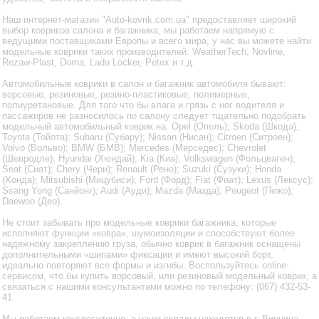
Наш интернет-магазин "Auto-kovrik.com.ua" предоставляет широкий
выбор ковриков салона и багажника, мы работаем напрямую с
ведущими поставщиками Европы и всего мира, у нас вы можете найти
модельные коврики таких производителей: WeatherTech, Novline,
Rezaw-Plast, Doma, Lada Locker, Petex и т.д.
Автомобильные коврики в салон и багажник автомобиля бывают:
ворсовые, резиновые, резино-пластиковые, полимерные,
полиуретановые. Для того что бы влага и грязь с ног водителя и
пассажиров не разносилось по салону следует тщательно подобрать
модельный автомобильный коврик на: Opel (Опель); Skoda (Шкода);
Toyota (Тойота); Subaru (Субару); Nissan (Нисан); Citroen (Ситроен);
Volvo (Вольво); BMW (БМВ); Mercedes (Мерседес); Chevrolet
(Шевродле); Hyundai (Хюндай); Kia (Киа); Volkswagen (Фольцваген);
Seat (Сиат); Chery (Чери); Renault (Рено); Suzuki (Сузуки); Honda
(Хонда); Mitsubishi (Мицубиси); Ford (Форд); Fiat (Фиат); Lexus (Лексус);
Ssang Yong (Санйонг); Audi (Ауди); Mazda (Мазда); Peugeot (Пежо);
Daewoo (Део).
Не стоит забывать про модельные коврики багажника, которые
исполняют функции «ковра», шумоизоляции и способствуют более
надежному закреплению груза, обычно коврик в багажник оснащены
дополнительными «шипами» фиксации и имеют высокий борт,
идеально повторяют все формы и изгибы. Воспользуйтесь online-
сервисом, что бы купить ворсовый, или резиновый модельный коврик, а
связаться с нашими консультантами можно по телефону: (067) 432-53-
41.
Мы работаем круглосуточно, а наши склады находятся в г. Винница.