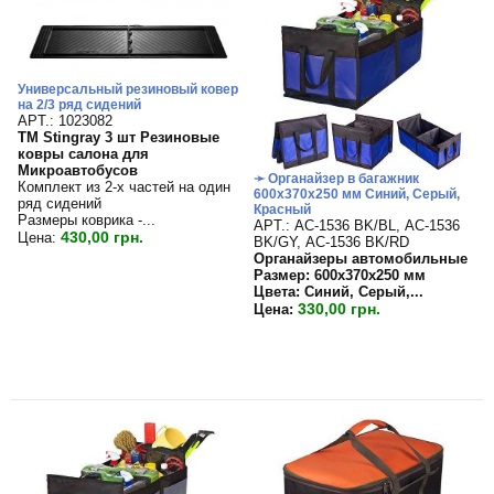
Универсальный резиновый ковер
на 2/3 ряд сидений
APT.: 1023082
TM Stingray 3 шт Резиновые
ковры салона для
Микроавтобусов
➛ Органайзер в багажник
Комплект из 2-х частей на один
600х370х250 мм Синий, Серый,
ряд сидений
Красный
Размеры коврика -...
APT.: АС-1536 BK/BL, АС-1536
430,00 грн.
Цена:
BK/GY, АС-1536 BK/RD
Органайзеры автомобильные
Размер: 600х370х250 мм
Цвета: Синий, Серый,...
330,00 грн.
Цена: