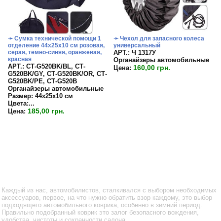
➛ Сумка технической помощи 1
➛ Чехол для запасного колеса
отделение 44х25х10 см розовая,
универсальный
серая, темно-синяя, оранжевая,
APT.: Ч 1317У
красная
Органайзеры автомобильные
APT.: СТ-G520BK/BL, СТ-
160,00 грн.
Цена:
G520BK/GY, СТ-G520BK/OR, СТ-
G520BK/PE, СТ-G520B
Органайзеры автомобильные
Размер:
44х25х10 см
Цвета:...
185,00 грн.
Цена:
Каждый из нас, автомобилистов, сталкивался с выбором необходимых
аксессуаров, первое, на что нужно обратить взор каждому, это выбор
подходящего автомобильного коврика, особенно в зимний период.
Правильно подобранный коврик это залог безопасного вождения,
удобства, чистоты и сохранности салона.