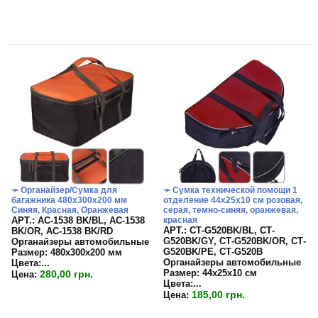
➛ Органайзер/Сумка для
➛ Сумка технической помощи 1
багажника 480х300х200 мм
отделение 44х25х10 см розовая,
Синяя, Красная, Оранжевая
серая, темно-синяя, оранжевая,
APT.: АС-1538 BK/BL, АС-1538
красная
APT.: СТ-G520BK/BL, СТ-
BK/OR, АС-1538 BK/RD
G520BK/GY, СТ-G520BK/OR, СТ-
Органайзеры автомобильные
G520BK/PE, СТ-G520B
Размер:
480х300х200 мм
Органайзеры автомобильные
Цвета:
...
Размер:
44х25х10 см
280,00 грн.
Цена:
Цвета:...
185,00 грн.
Цена: