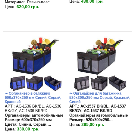
430,00 грн.
Цена:
Материал:
Резино-плас
620,00 грн.
Цена:
➛ Органайзер в багажник
➛ Органайзер для багажника
600х370х250 мм Синий, Серый,
520х300х250 мм Серый, Красный,
Красный
Синий
APT.: АС-1536 BK/BL, АС-1536
APT.: АС-1537 BK/BL, АС-1537
BK/GY, АС-1536 BK/RD
BK/GY, АС-1537 BK/RD
Органайзеры автомобильные
Органайзеры автомобильные
Размер: 600х370х250 мм
Размер:
520х300х250...
Цвета: Синий, Серый,...
295,00 грн.
Цена:
330,00 грн.
Цена: