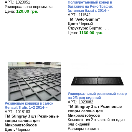
APT.: 1023051
Полиуретановый ковер в
Универсальная перемычка
багажник на Рено Трафик
(длинная база) с 2014->
120,00 грн.
Цена:
APT.: 111542
TM "Avto-Gumm"
Цвет:
Черный
Структура:
Бортик +...
1160,00 грн.
Цена:
Универсальный резиновый ковер
на 2/3 ряд сидений
APT.: 1023082
Резиновые коврики в салон
TM Stingray 3 шт Резиновые
Renault Trafic 1+2 2014->
ковры салона для
APT.: 1018183
Микроавтобусов
TM Stingray 3 шт Резиновые
Комплект из 2-х частей на один
ковры салона для
ряд сидений
Микроавтобусов
Размеры коврика -...
Цвет:
Черные