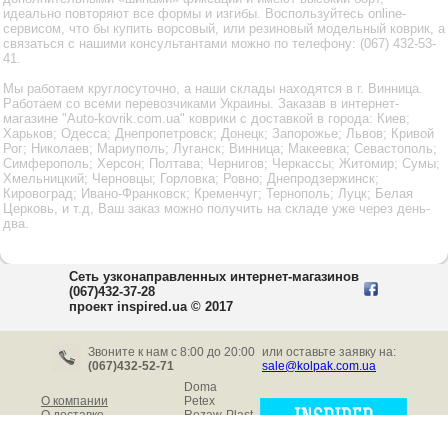
идеально повторяют все формы и изгибы. Воспользуйтесь online-
сервисом, что бы купить ворсовый, или резиновый модельный коврик, а
связаться с нашими консультантами можно по телефону: (067) 432-53-
41.
Мы работаем круглосуточно, а наши склады находятся в г. Винница.
Работаем со всеми перевозчиками Украины. Заказав в интернет-
магазине "Auto-kovrik.com.ua" коврики с доставкой в города: Киев;
Харьков; Одесса; Днепропетровск; Донецк; Запорожье; Львов; Кривой
Рог; Николаев; Мариуполь; Луганск; Винница; Макеевка; Севастополь;
Симферополь; Херсон; Полтава; Чернигов; Черкассы; Житомир; Сумы;
Хмельницкий; Черновцы; Горловка; Ровно; Днепродзержинск;
Кировоград; Ивано-Франковск; Кременчуг; Тернополь; Луцк; Белая
Церковь, и т.д, Ваш заказ можно получить на складе уже через день-
два.
Сеть узконаправленных интернет-магазинов
(067)432-37-28
проект inspired.ua © 2017
Звоните к нам c 8:00 до 20:00
или оставьте заявку на:
(067)432-52-71
sale@kolpak.com.ua
Doma
О компании
Petex
О доставке
Rezaw-Plast
Особенности установки
Elegant
Virtus