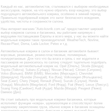
Каждый из нас, автомобилистов, сталкивался с выбором необходимых
аксессуаров, первое, на что нужно обратить взор каждому, это выбор
подходящего автомобильного коврика, особенно в зимний период.
Правильно подобранный коврик это залог безопасного вождения,
удобства, чистоты и сохранности салона.
Наш интернет-магазин "Auto-kovrik.com.ua" предоставляет широкий
выбор ковриков салона и багажника, мы работаем напрямую с
ведущими поставщиками Европы и всего мира, у нас вы можете найти
модельные коврики таких производителей: WeatherTech, Novline,
Rezaw-Plast, Doma, Lada Locker, Petex и т.д.
Автомобильные коврики в салон и багажник автомобиля бывают:
ворсовые, резиновые, резино-пластиковые, полимерные,
полиуретановые. Для того что бы влага и грязь с ног водителя и
пассажиров не разносилось по салону следует тщательно подобрать
модельный автомобильный коврик на: Opel (Опель); Skoda (Шкода);
Toyota (Тойота); Subaru (Субару); Nissan (Нисан); Citroen (Ситроен);
Volvo (Вольво); BMW (БМВ); Mercedes (Мерседес); Chevrolet
(Шевродле); Hyundai (Хюндай); Kia (Киа); Volkswagen (Фольцваген);
Seat (Сиат); Chery (Чери); Renault (Рено); Suzuki (Сузуки); Honda
(Хонда); Mitsubishi (Мицубиси); Ford (Форд); Fiat (Фиат); Lexus (Лексус);
Ssang Yong (Санйонг); Audi (Ауди); Mazda (Мазда); Peugeot (Пежо);
Daewoo (Део).
Не стоит забывать про модельные коврики багажника, которые
исполняют функции «ковра», шумоизоляции и способствуют более
надежному закреплению груза, обычно коврик в багажник оснащены
дополнительными «шипами» фиксации и имеют высокий борт,