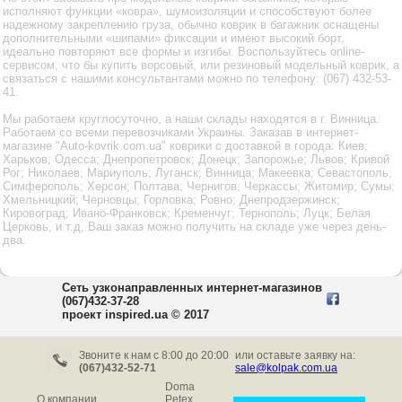
исполняют функции «ковра», шумоизоляции и способствуют более
надежному закреплению груза, обычно коврик в багажник оснащены
дополнительными «шипами» фиксации и имеют высокий борт,
идеально повторяют все формы и изгибы. Воспользуйтесь online-
сервисом, что бы купить ворсовый, или резиновый модельный коврик, а
связаться с нашими консультантами можно по телефону: (067) 432-53-
41.
Мы работаем круглосуточно, а наши склады находятся в г. Винница.
Работаем со всеми перевозчиками Украины. Заказав в интернет-
магазине "Auto-kovrik.com.ua" коврики с доставкой в города: Киев;
Харьков; Одесса; Днепропетровск; Донецк; Запорожье; Львов; Кривой
Рог; Николаев; Мариуполь; Луганск; Винница; Макеевка; Севастополь;
Симферополь; Херсон; Полтава; Чернигов; Черкассы; Житомир; Сумы;
Хмельницкий; Черновцы; Горловка; Ровно; Днепродзержинск;
Кировоград; Ивано-Франковск; Кременчуг; Тернополь; Луцк; Белая
Церковь, и т.д, Ваш заказ можно получить на складе уже через день-
два.
Сеть узконаправленных интернет-магазинов
(067)432-37-28
проект inspired.ua © 2017
Звоните к нам c 8:00 до 20:00
или оставьте заявку на:
(067)432-52-71
sale@kolpak.com.ua
Doma
О компании
Petex