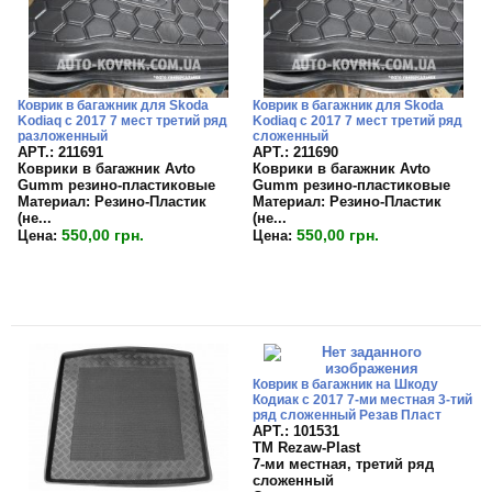
Коврик в багажник для Skoda
Коврик в багажник для Skoda
Kodiaq с 2017 7 мест третий ряд
Kodiaq с 2017 7 мест третий ряд
разложенный
сложенный
APT.: 211691
APT.: 211690
Коврики в багажник Avto
Коврики в багажник Avto
Gumm резино-пластиковые
Gumm резино-пластиковые
Материал:
Резино-Пластик
Материал:
Резино-Пластик
(не...
(не...
550,00 грн.
550,00 грн.
Цена:
Цена:
Коврик в багажник на Шкоду
Кодиак с 2017 7-ми местная 3-тий
ряд сложенный Резав Пласт
APT.: 101531
TM Rezaw-Plast
7-ми местная, третий ряд
сложенный