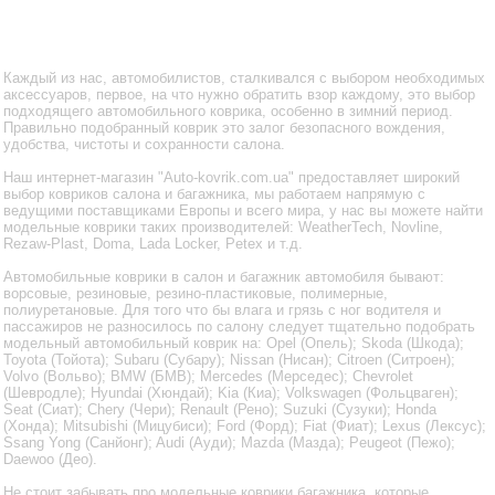
Каждый из нас, автомобилистов, сталкивался с выбором необходимых
аксессуаров, первое, на что нужно обратить взор каждому, это выбор
подходящего автомобильного коврика, особенно в зимний период.
Правильно подобранный коврик это залог безопасного вождения,
удобства, чистоты и сохранности салона.
Наш интернет-магазин "Auto-kovrik.com.ua" предоставляет широкий
выбор ковриков салона и багажника, мы работаем напрямую с
ведущими поставщиками Европы и всего мира, у нас вы можете найти
модельные коврики таких производителей: WeatherTech, Novline,
Rezaw-Plast, Doma, Lada Locker, Petex и т.д.
Автомобильные коврики в салон и багажник автомобиля бывают:
ворсовые, резиновые, резино-пластиковые, полимерные,
полиуретановые. Для того что бы влага и грязь с ног водителя и
пассажиров не разносилось по салону следует тщательно подобрать
модельный автомобильный коврик на: Opel (Опель); Skoda (Шкода);
Toyota (Тойота); Subaru (Субару); Nissan (Нисан); Citroen (Ситроен);
Volvo (Вольво); BMW (БМВ); Mercedes (Мерседес); Chevrolet
(Шевродле); Hyundai (Хюндай); Kia (Киа); Volkswagen (Фольцваген);
Seat (Сиат); Chery (Чери); Renault (Рено); Suzuki (Сузуки); Honda
(Хонда); Mitsubishi (Мицубиси); Ford (Форд); Fiat (Фиат); Lexus (Лексус);
Ssang Yong (Санйонг); Audi (Ауди); Mazda (Мазда); Peugeot (Пежо);
Daewoo (Део).
Не стоит забывать про модельные коврики багажника, которые