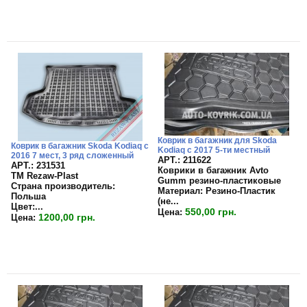
Коврик в багажник для Skoda
Коврик в багажник Skoda Kodiaq с
Kodiaq с 2017 5-ти местный
2016 7 мест, 3 ряд сложенный
APT.: 211622
APT.: 231531
Коврики в багажник Avto
TM Rezaw-Plast
Gumm резино-пластиковые
Страна производитель:
Материал:
Резино-Пластик
Польша
(не...
Цвет:
...
550,00 грн.
Цена:
1200,00 грн.
Цена: