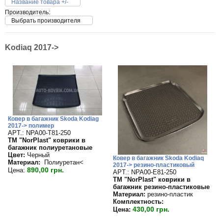
Название товара +/-
Производитель:
Выбрать производителя
Kodiaq 2017->
Ковер в багажник Skoda Kodiag
2017-> полимер
APT.: NPA00-T81-250
TM "NorPlast" коврики в
багажник полиуретановые
Цвет:
Черный
Ковер в багажник Skoda Kodiaq
Материал:
Полиуретан<
2017-> резино-пластиковый
890,00 грн.
Цена:
APT.: NPA00-E81-250
TM "NorPlast" коврики в
багажник резино-пластиковые
Материал:
резино-пластик
Комплектность:
430,00 грн.
Цена: