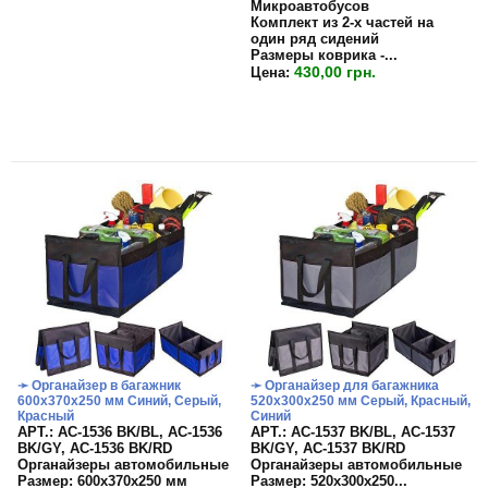
Микроавтобусов
Комплект из 2-х частей на
один ряд сидений
Размеры коврика -...
430,00 грн.
Цена:
➛ Органайзер в багажник
➛ Органайзер для багажника
600х370х250 мм Синий, Серый,
520х300х250 мм Серый, Красный,
Красный
Синий
APT.: АС-1536 BK/BL, АС-1536
APT.: АС-1537 BK/BL, АС-1537
BK/GY, АС-1536 BK/RD
BK/GY, АС-1537 BK/RD
Органайзеры автомобильные
Органайзеры автомобильные
Размер: 600х370х250 мм
Размер:
520х300х250...