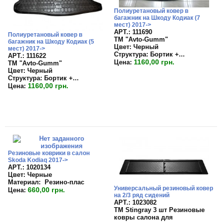
Полиуретановый ковер в
багажник на Шкоду Кодиак (7
мест) 2017->
APT.: 111690
Полиуретановый ковер в
TM "Avto-Gumm"
багажник на Шкоду Кодиак (5
Цвет:
Черный
мест) 2017->
Структура:
Бортик +...
APT.: 111622
1160,00 грн.
Цена:
TM "Avto-Gumm"
Цвет:
Черный
Структура:
Бортик +...
1160,00 грн.
Цена:
Резиновые коврики в салон
Skoda Kodiaq 2017->
APT.: 1020134
Цвет:
Черные
Материал:
Резино-плас
Универсальный резиновый ковер
660,00 грн.
Цена:
на 2/3 ряд сидений
APT.: 1023082
TM Stingray 3 шт Резиновые
ковры салона для