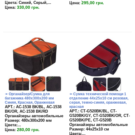
Цвета: Синий, Серый,...
295,00 грн.
Цена:
330,00 грн.
Цена:
➛ Органайзер/Сумка для
➛ Сумка технической помощи 1
багажника 480х300х200 мм
отделение 44х25х10 см розовая,
Синяя, Красная, Оранжевая
серая, темно-синяя, оранжевая,
APT.: АС-1538 BK/BL, АС-1538
красная
APT.: СТ-G520BK/BL, СТ-
BK/OR, АС-1538 BK/RD
G520BK/GY, СТ-G520BK/OR, СТ-
Органайзеры автомобильные
G520BK/PE, СТ-G520B
Размер:
480х300х200 мм
Органайзеры автомобильные
Цвета:
...
Размер:
44х25х10 см
280,00 грн.
Цена:
Цвета:...