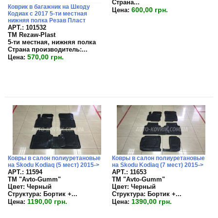
Страна...
Коврик в багажник на Шкоду
600,00 грн.
Цена:
Кодиак с 2017 5-ти местная
нижняя полка Резав Пласт
APT.: 101532
TM Rezaw-Plast
5-ти местная, нижняя полка
Страна производитель:
...
570,00 грн.
Цена:
Ковры в салон полиуретановые
Ковры в салон полиуретановые
на Skodu Kodiaq (5 мест) 2015->
на Skodu Kodiaq (7 мест) 2015->
APT.: 11594
APT.: 11653
TM "Avto-Gumm"
TM "Avto-Gumm"
Цвет:
Черный
Цвет:
Черный
Структура:
Бортик +...
Структура:
Бортик +...
1190,00 грн.
1390,00 грн.
Цена:
Цена: