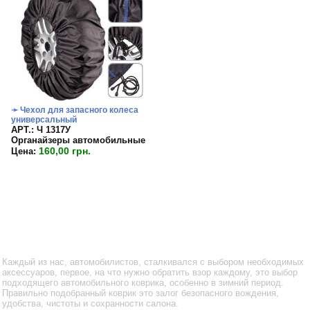
➛ Чехол для запасного колеса
универсальный
APT.: Ч 1317У
Органайзеры автомобильные
160,00 грн.
Цена:
Каждый из нас, автомобилистов, сталкивался с выбором необходимых
аксессуаров, первое, на что нужно обратить взор каждому, это выбор
подходящего автомобильного коврика, особенно в зимний период.
Правильно подобранный коврик это залог безопасного вождения,
удобства, чистоты и сохранности салона.