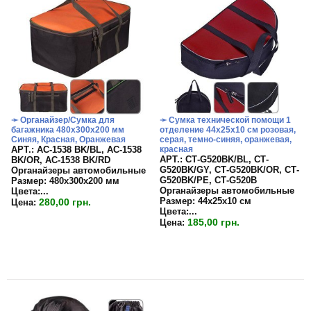
➛ Органайзер/Сумка для
➛ Сумка технической помощи 1
багажника 480х300х200 мм
отделение 44х25х10 см розовая,
Синяя, Красная, Оранжевая
серая, темно-синяя, оранжевая,
APT.: АС-1538 BK/BL, АС-1538
красная
APT.: СТ-G520BK/BL, СТ-
BK/OR, АС-1538 BK/RD
G520BK/GY, СТ-G520BK/OR, СТ-
Органайзеры автомобильные
G520BK/PE, СТ-G520B
Размер:
480х300х200 мм
Органайзеры автомобильные
Цвета:
...
Размер:
44х25х10 см
280,00 грн.
Цена:
Цвета:...
185,00 грн.
Цена: