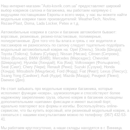
Наш интернет-магазин "Auto-kovrik.com.ua" предоставляет широкий
выбор ковриков салона и багажника, мы работаем напрямую с
ведущими поставщиками Европы и всего мира, у нас вы можете найти
модельные коврики таких производителей: WeatherTech, Novline,
Rezaw-Plast, Doma, Lada Locker, Petex и т.д.
Автомобильные коврики в салон и багажник автомобиля бывают:
ворсовые, резиновые, резино-пластиковые, полимерные,
полиуретановые. Для того что бы влага и грязь с ног водителя и
пассажиров не разносилось по салону следует тщательно подобрать
модельный автомобильный коврик на: Opel (Опель); Skoda (Шкода);
Toyota (Тойота); Subaru (Субару); Nissan (Нисан); Citroen (Ситроен);
Volvo (Вольво); BMW (БМВ); Mercedes (Мерседес); Chevrolet
(Шевродле); Hyundai (Хюндай); Kia (Киа); Volkswagen (Фольцваген);
Seat (Сиат); Chery (Чери); Renault (Рено); Suzuki (Сузуки); Honda
(Хонда); Mitsubishi (Мицубиси); Ford (Форд); Fiat (Фиат); Lexus (Лексус);
Ssang Yong (Санйонг); Audi (Ауди); Mazda (Мазда); Peugeot (Пежо);
Daewoo (Део).
Не стоит забывать про модельные коврики багажника, которые
исполняют функции «ковра», шумоизоляции и способствуют более
надежному закреплению груза, обычно коврик в багажник оснащены
дополнительными «шипами» фиксации и имеют высокий борт,
идеально повторяют все формы и изгибы. Воспользуйтесь online-
сервисом, что бы купить ворсовый, или резиновый модельный коврик, а
связаться с нашими консультантами можно по телефону: (067) 432-53-
41.
Мы работаем круглосуточно, а наши склады находятся в г. Винница.