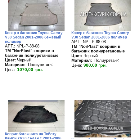
Ковер в багажник Toyota Camry
Ковер в багажник Toyota Camry
V30 Sedan 2001-2006 бежевый
V30 Sedan 2001-2006 полимер
полимер
APT.: NPL-P-88-08
APT.: NPL-P-88-08
TM "NorPlast" коврики в
TM "NorPlast" коврики в
багажник полиуретановые
багажник полиуретановые
Цвет:
Черный
Цвет:
Черный
Материал:
Полиуретан<
Материал:
Полиуретан<
980,00 грн.
Цена:
1070,00 грн.
Цена:
Коврик багажника на Тойоту
Камри XV30 седан с 2001-2006