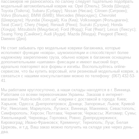
пассажиров не разносилось по салону следует тщательно подобрать
модельный автомобильный коврик на: Opel (Опель); Skoda (Шкода);
Toyota (Тойота); Subaru (Субару); Nissan (Нисан); Citroen (Ситроен);
Volvo (Вольво); BMW (БМВ); Mercedes (Мерседес); Chevrolet
(Шевродле); Hyundai (Хюндай); Kia (Киа); Volkswagen (Фольцваген);
Seat (Сиат); Chery (Чери); Renault (Рено); Suzuki (Сузуки); Honda
(Хонда); Mitsubishi (Мицубиси); Ford (Форд); Fiat (Фиат); Lexus (Лексус);
Ssang Yong (Санйонг); Audi (Ауди); Mazda (Мазда); Peugeot (Пежо);
Daewoo (Део).
Не стоит забывать про модельные коврики багажника, которые
исполняют функции «ковра», шумоизоляции и способствуют более
надежному закреплению груза, обычно коврик в багажник оснащены
дополнительными «шипами» фиксации и имеют высокий борт,
идеально повторяют все формы и изгибы. Воспользуйтесь online-
сервисом, что бы купить ворсовый, или резиновый модельный коврик, а
связаться с нашими консультантами можно по телефону: (067) 432-53-
41.
Мы работаем круглосуточно, а наши склады находятся в г. Винница.
Работаем со всеми перевозчиками Украины. Заказав в интернет-
магазине "Auto-kovrik.com.ua" коврики с доставкой в города: Киев;
Харьков; Одесса; Днепропетровск; Донецк; Запорожье; Львов; Кривой
Рог; Николаев; Мариуполь; Луганск; Винница; Макеевка; Севастополь;
Симферополь; Херсон; Полтава; Чернигов; Черкассы; Житомир; Сумы;
Хмельницкий; Черновцы; Горловка; Ровно; Днепродзержинск;
Кировоград; Ивано-Франковск; Кременчуг; Тернополь; Луцк; Белая
Церковь, и т.д, Ваш заказ можно получить на складе уже через день-
два.