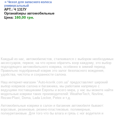
➛ Чехол для запасного колеса
универсальный
APT.: Ч 1317У
Органайзеры автомобильные
160,00 грн.
Цена:
Каждый из нас, автомобилистов, сталкивался с выбором необходимых
аксессуаров, первое, на что нужно обратить взор каждому, это выбор
подходящего автомобильного коврика, особенно в зимний период.
Правильно подобранный коврик это залог безопасного вождения,
удобства, чистоты и сохранности салона.
Наш интернет-магазин "Auto-kovrik.com.ua" предоставляет широкий
выбор ковриков салона и багажника, мы работаем напрямую с
ведущими поставщиками Европы и всего мира, у нас вы можете найти
модельные коврики таких производителей: WeatherTech, Novline,
Rezaw-Plast, Doma, Lada Locker, Petex и т.д.
Автомобильные коврики в салон и багажник автомобиля бывают:
ворсовые, резиновые, резино-пластиковые, полимерные,
полиуретановые. Для того что бы влага и грязь с ног водителя и