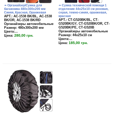
➛ Органайзер/Сумка для
➛ Сумка технической помощи 1
багажника 480х300х200 мм
отделение 44х25х10 см розовая,
Синяя, Красная, Оранжевая
серая, темно-синяя, оранжевая,
APT.: АС-1538 BK/BL, АС-1538
красная
APT.: СТ-G520BK/BL, СТ-
BK/OR, АС-1538 BK/RD
G520BK/GY, СТ-G520BK/OR, СТ-
Органайзеры автомобильные
G520BK/PE, СТ-G520B
Размер:
480х300х200 мм
Органайзеры автомобильные
Цвета:
...
Размер:
44х25х10 см
280,00 грн.
Цена:
Цвета:...
185,00 грн.
Цена: