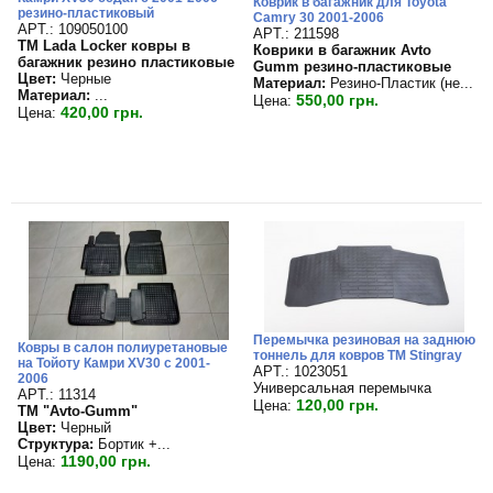
Коврик в багажник для Toyota
резино-пластиковый
Camry 30 2001-2006
APT.: 109050100
APT.: 211598
TM Lada Locker ковры в
Коврики в багажник Avto
багажник резино пластиковые
Gumm резино-пластиковые
Цвет:
Черные
Материал:
Резино-Пластик (не...
Материал:
...
550,00 грн.
Цена:
420,00 грн.
Цена:
Перемычка резиновая на заднюю
Ковры в салон полиуретановые
тоннель для ковров TM Stingray
на Тойоту Камри XV30 с 2001-
APT.: 1023051
2006
Универсальная перемычка
APT.: 11314
120,00 грн.
Цена:
TM "Avto-Gumm"
Цвет:
Черный
Структура:
Бортик +...
1190,00 грн.
Цена: