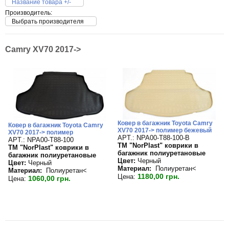
Название товара +/-
Производитель:
Выбрать производителя
Camry XV70 2017->
Ковер в багажник Toyota Camry
Ковер в багажник Toyota Camry
XV70 2017-> полимер бежевый
XV70 2017-> полимер
APT.: NPA00-T88-100-B
APT.: NPA00-T88-100
TM "NorPlast" коврики в
TM "NorPlast" коврики в
багажник полиуретановые
багажник полиуретановые
Цвет:
Черный
Цвет:
Черный
Материал:
Полиуретан<
Материал:
Полиуретан<
1180,00 грн.
Цена:
1060,00 грн.
Цена: