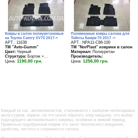
Ковры в салон полиуретановые
Полимерные ковры салона для
на Toyota Camry XV70 2017->
Тойоты Камри 70 2017 ->
APT.: 11638
APT.: NPA11-C88-100
TM "Avto-Gumm"
TM "NorPlast" коврики в салон
Цвет:
Черный
Материал:
Полиуретан
Структура:
Бортик +...
Производитель:
1190,00 грн.
1256,00 грн.
Цена:
Цена:
Каждый из нас, автомобилистов, сталкивался с выбором необходимых
аксессуаров, первое, на что нужно обратить взор каждому, это выбор
подходящего автомобильного коврика, особенно в зимний период.
Правильно подобранный коврик это залог безопасного вождения,
удобства, чистоты и сохранности салона.