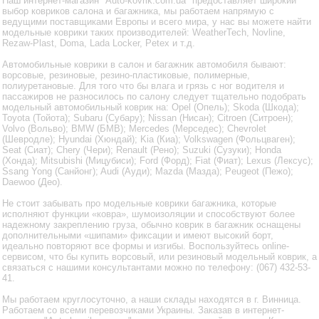
Наш интернет-магазин "Auto-kovrik.com.ua" предоставляет широкий
выбор ковриков салона и багажника, мы работаем напрямую с
ведущими поставщиками Европы и всего мира, у нас вы можете найти
модельные коврики таких производителей: WeatherTech, Novline,
Rezaw-Plast, Doma, Lada Locker, Petex и т.д.
Автомобильные коврики в салон и багажник автомобиля бывают:
ворсовые, резиновые, резино-пластиковые, полимерные,
полиуретановые. Для того что бы влага и грязь с ног водителя и
пассажиров не разносилось по салону следует тщательно подобрать
модельный автомобильный коврик на: Opel (Опель); Skoda (Шкода);
Toyota (Тойота); Subaru (Субару); Nissan (Нисан); Citroen (Ситроен);
Volvo (Вольво); BMW (БМВ); Mercedes (Мерседес); Chevrolet
(Шевродле); Hyundai (Хюндай); Kia (Киа); Volkswagen (Фольцваген);
Seat (Сиат); Chery (Чери); Renault (Рено); Suzuki (Сузуки); Honda
(Хонда); Mitsubishi (Мицубиси); Ford (Форд); Fiat (Фиат); Lexus (Лексус);
Ssang Yong (Санйонг); Audi (Ауди); Mazda (Мазда); Peugeot (Пежо);
Daewoo (Део).
Не стоит забывать про модельные коврики багажника, которые
исполняют функции «ковра», шумоизоляции и способствуют более
надежному закреплению груза, обычно коврик в багажник оснащены
дополнительными «шипами» фиксации и имеют высокий борт,
идеально повторяют все формы и изгибы. Воспользуйтесь online-
сервисом, что бы купить ворсовый, или резиновый модельный коврик, а
связаться с нашими консультантами можно по телефону: (067) 432-53-
41.
Мы работаем круглосуточно, а наши склады находятся в г. Винница.
Работаем со всеми перевозчиками Украины. Заказав в интернет-