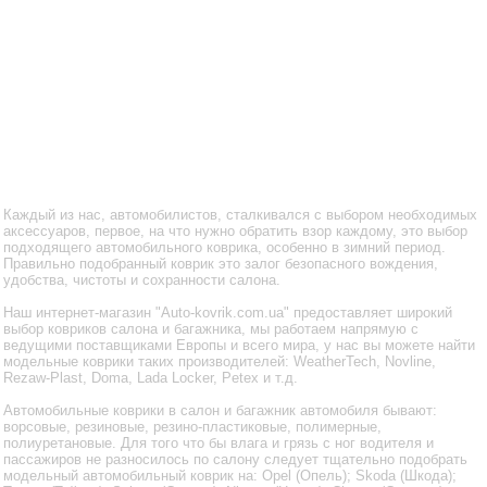
Каждый из нас, автомобилистов, сталкивался с выбором необходимых
аксессуаров, первое, на что нужно обратить взор каждому, это выбор
подходящего автомобильного коврика, особенно в зимний период.
Правильно подобранный коврик это залог безопасного вождения,
удобства, чистоты и сохранности салона.
Наш интернет-магазин "Auto-kovrik.com.ua" предоставляет широкий
выбор ковриков салона и багажника, мы работаем напрямую с
ведущими поставщиками Европы и всего мира, у нас вы можете найти
модельные коврики таких производителей: WeatherTech, Novline,
Rezaw-Plast, Doma, Lada Locker, Petex и т.д.
Автомобильные коврики в салон и багажник автомобиля бывают:
ворсовые, резиновые, резино-пластиковые, полимерные,
полиуретановые. Для того что бы влага и грязь с ног водителя и
пассажиров не разносилось по салону следует тщательно подобрать
модельный автомобильный коврик на: Opel (Опель); Skoda (Шкода);