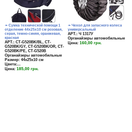
➛ Сумка технической помощи 1
➛ Чехол для запасного колеса
отделение 44х25х10 см розовая,
универсальный
серая, темно-синяя, оранжевая,
APT.: Ч 1317У
красная
Органайзеры автомобильные
APT.: СТ-G520BK/BL, СТ-
160,00 грн.
Цена:
G520BK/GY, СТ-G520BK/OR, СТ-
G520BK/PE, СТ-G520B
Органайзеры автомобильные
Размер:
44х25х10 см
Цвета:...
185,00 грн.
Цена: