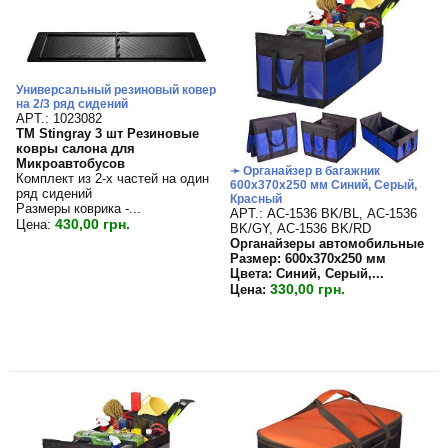
Универсальный резиновый ковер
на 2/3 ряд сидений
APT.: 1023082
TM Stingray 3 шт Резиновые
ковры салона для
Микроавтобусов
➛ Органайзер в багажник
Комплект из 2-х частей на один
600х370х250 мм Синий, Серый,
ряд сидений
Красный
Размеры коврика -...
APT.: АС-1536 BK/BL, АС-1536
430,00 грн.
Цена:
BK/GY, АС-1536 BK/RD
Органайзеры автомобильные
Размер: 600х370х250 мм
Цвета: Синий, Серый,...
330,00 грн.
Цена: