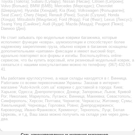
Toyota (Тойота); Subaru (Субару); Nissan (Нисан); Citroen (Ситроен);
Volvo (Вольво); BMW (БМВ); Mercedes (Мерседес); Chevrolet
(Шевродле); Hyundai (Хюндай); Kia (Киа); Volkswagen (Фольцваген);
Seat (Сиат); Chery (Чери); Renault (Рено); Suzuki (Сузуки); Honda
(Хонда); Mitsubishi (Мицубиси); Ford (Форд); Fiat (Фиат); Lexus (Лексус);
Ssang Yong (Санйонг); Audi (Ауди); Mazda (Мазда); Peugeot (Пежо);
Daewoo (Део).
Не стоит забывать про модельные коврики багажника, которые
исполняют функции «ковра», шумоизоляции и способствуют более
надежному закреплению груза, обычно коврик в багажник оснащены
дополнительными «шипами» фиксации и имеют высокий борт,
идеально повторяют все формы и изгибы. Воспользуйтесь online-
сервисом, что бы купить ворсовый, или резиновый модельный коврик, а
связаться с нашими консультантами можно по телефону: (067) 432-53-
41.
Мы работаем круглосуточно, а наши склады находятся в г. Винница.
Работаем со всеми перевозчиками Украины. Заказав в интернет-
магазине "Auto-kovrik.com.ua" коврики с доставкой в города: Киев;
Харьков; Одесса; Днепропетровск; Донецк; Запорожье; Львов; Кривой
Рог; Николаев; Мариуполь; Луганск; Винница; Макеевка; Севастополь;
Симферополь; Херсон; Полтава; Чернигов; Черкассы; Житомир; Сумы;
Хмельницкий; Черновцы; Горловка; Ровно; Днепродзержинск;
Кировоград; Ивано-Франковск; Кременчуг; Тернополь; Луцк; Белая
Церковь, и т.д, Ваш заказ можно получить на складе уже через день-
два.
Сеть узконаправленных интернет-магазинов