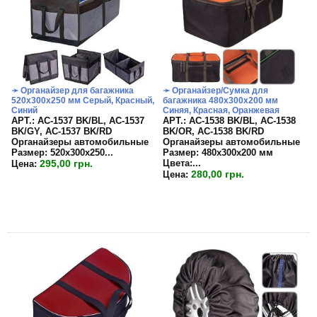
➛ Органайзер для багажника
➛ Органайзер/Сумка для
520х300х250 мм Серый, Красный,
багажника 480х300х200 мм
Синий
Синяя, Красная, Оранжевая
APT.: АС-1537 BK/BL, АС-1537
APT.: АС-1538 BK/BL, АС-1538
BK/GY, АС-1537 BK/RD
BK/OR, АС-1538 BK/RD
Органайзеры автомобильные
Органайзеры автомобильные
Размер:
520х300х250...
Размер:
480х300х200 мм
295,00 грн.
Цвета:
...
Цена:
280,00 грн.
Цена: