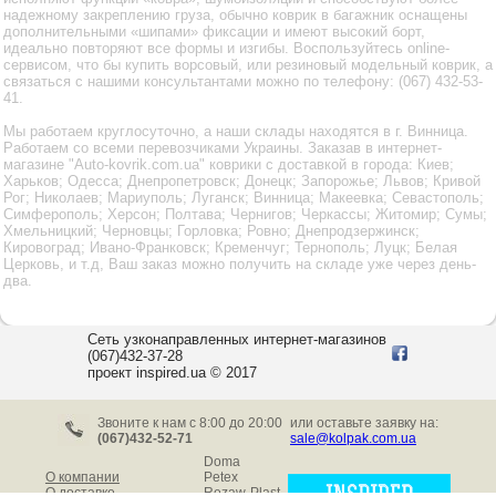
надежному закреплению груза, обычно коврик в багажник оснащены
дополнительными «шипами» фиксации и имеют высокий борт,
идеально повторяют все формы и изгибы. Воспользуйтесь online-
сервисом, что бы купить ворсовый, или резиновый модельный коврик, а
связаться с нашими консультантами можно по телефону: (067) 432-53-
41.
Мы работаем круглосуточно, а наши склады находятся в г. Винница.
Работаем со всеми перевозчиками Украины. Заказав в интернет-
магазине "Auto-kovrik.com.ua" коврики с доставкой в города: Киев;
Харьков; Одесса; Днепропетровск; Донецк; Запорожье; Львов; Кривой
Рог; Николаев; Мариуполь; Луганск; Винница; Макеевка; Севастополь;
Симферополь; Херсон; Полтава; Чернигов; Черкассы; Житомир; Сумы;
Хмельницкий; Черновцы; Горловка; Ровно; Днепродзержинск;
Кировоград; Ивано-Франковск; Кременчуг; Тернополь; Луцк; Белая
Церковь, и т.д, Ваш заказ можно получить на складе уже через день-
два.
Сеть узконаправленных интернет-магазинов
(067)432-37-28
проект inspired.ua © 2017
Звоните к нам c 8:00 до 20:00
или оставьте заявку на:
(067)432-52-71
sale@kolpak.com.ua
Doma
О компании
Petex
О доставке
Rezaw-Plast