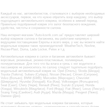
Каждый из нас, автомобилистов, сталкивался с выбором необходимых
аксессуаров, первое, на что нужно обратить взор каждому, это выбор
подходящего автомобильного коврика, особенно в зимний период.
Правильно подобранный коврик это залог безопасного вождения,
удобства, чистоты и сохранности салона.
Наш интернет-магазин "Auto-kovrik.com.ua" предоставляет широкий
выбор ковриков салона и багажника, мы работаем напрямую с
ведущими поставщиками Европы и всего мира, у нас вы можете найти
модельные коврики таких производителей: WeatherTech, Novline,
Rezaw-Plast, Doma, Lada Locker, Petex и т.д.
Автомобильные коврики в салон и багажник автомобиля бывают:
ворсовые, резиновые, резино-пластиковые, полимерные,
полиуретановые. Для того что бы влага и грязь с ног водителя и
пассажиров не разносилось по салону следует тщательно подобрать
модельный автомобильный коврик на: Opel (Опель); Skoda (Шкода);
Toyota (Тойота); Subaru (Субару); Nissan (Нисан); Citroen (Ситроен);
Volvo (Вольво); BMW (БМВ); Mercedes (Мерседес); Chevrolet
(Шевродле); Hyundai (Хюндай); Kia (Киа); Volkswagen (Фольцваген);
Seat (Сиат); Chery (Чери); Renault (Рено); Suzuki (Сузуки); Honda
(Хонда); Mitsubishi (Мицубиси); Ford (Форд); Fiat (Фиат); Lexus (Лексус);
Ssang Yong (Санйонг); Audi (Ауди); Mazda (Мазда); Peugeot (Пежо);
Daewoo (Део).
Не стоит забывать про модельные коврики багажника, которые
исполняют функции «ковра», шумоизоляции и способствуют более