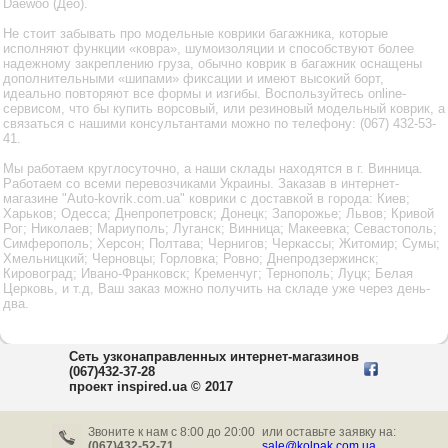
Daewoo (Део).
Не стоит забывать про модельные коврики багажника, которые
исполняют функции «ковра», шумоизоляции и способствуют более
надежному закреплению груза, обычно коврик в багажник оснащены
дополнительными «шипами» фиксации и имеют высокий борт,
идеально повторяют все формы и изгибы. Воспользуйтесь online-
сервисом, что бы купить ворсовый, или резиновый модельный коврик, а
связаться с нашими консультантами можно по телефону: (067) 432-53-
41.
Мы работаем круглосуточно, а наши склады находятся в г. Винница.
Работаем со всеми перевозчиками Украины. Заказав в интернет-
магазине "Auto-kovrik.com.ua" коврики с доставкой в города: Киев;
Харьков; Одесса; Днепропетровск; Донецк; Запорожье; Львов; Кривой
Рог; Николаев; Мариуполь; Луганск; Винница; Макеевка; Севастополь;
Симферополь; Херсон; Полтава; Чернигов; Черкассы; Житомир; Сумы;
Хмельницкий; Черновцы; Горловка; Ровно; Днепродзержинск;
Кировоград; Ивано-Франковск; Кременчуг; Тернополь; Луцк; Белая
Церковь, и т.д, Ваш заказ можно получить на складе уже через день-
два.
Сеть узконаправленных интернет-магазинов
(067)432-37-28
проект inspired.ua © 2017
Звоните к нам c 8:00 до 20:00
или оставьте заявку на:
(067)432-52-71
sale@kolpak.com.ua