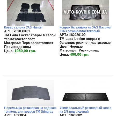
Ковер салона УАЗ Hunter
Коврик багажника на УАЗ Патриот
APT.: 282030101
3163 резино-пластиковый
APT.: 182020100
TM Lada Locker ковры в салон
TM Lada Locker ковры в
термоэластопласт
багажник резино пластиковые
Материал:
Термоэластопласт
Цвет:
Черные
Производитель:
Материал:
Резино-плас
1050,00 грн.
Цена:
400,00 грн.
Цена:
Перемычка резиновая на заднюю
Универсальный резиновый ковер
тоннель для ковров TM Stingray
на 2/3 ряд сидений
APT.: 1023051
APT.: 1023082