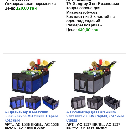
Универсальная перемычка
TM Stingray 3 шт Резиновые
120,00 грн.
ковры салона для
Цена:
Микроавтобусов
Комплект из 2-х частей на
один ряд сидений
Размеры коврика -...
430,00 грн.
Цена:
➛ Органайзер в багажник
➛ Органайзер для багажника
600х370х250 мм Синий, Серый,
520х300х250 мм Серый, Красный,
Красный
Синий
APT.: АС-1536 BK/BL, АС-1536
APT.: АС-1537 BK/BL, АС-1537
BK/GY, АС-1536 BK/RD
BK/GY, АС-1537 BK/RD