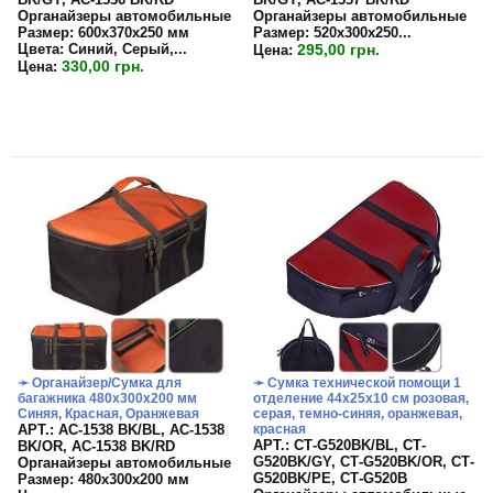
Органайзеры автомобильные
Органайзеры автомобильные
Размер: 600х370х250 мм
Размер:
520х300х250...
Цвета: Синий, Серый,...
295,00 грн.
Цена:
330,00 грн.
Цена:
➛ Органайзер/Сумка для
➛ Сумка технической помощи 1
багажника 480х300х200 мм
отделение 44х25х10 см розовая,
Синяя, Красная, Оранжевая
серая, темно-синяя, оранжевая,
APT.: АС-1538 BK/BL, АС-1538
красная
APT.: СТ-G520BK/BL, СТ-
BK/OR, АС-1538 BK/RD
G520BK/GY, СТ-G520BK/OR, СТ-
Органайзеры автомобильные
G520BK/PE, СТ-G520B
Размер:
480х300х200 мм