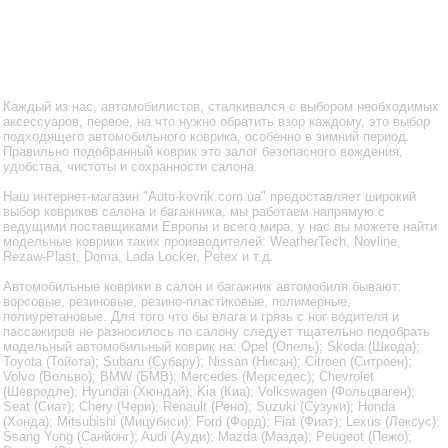
Каждый из нас, автомобилистов, сталкивался с выбором необходимых
аксессуаров, первое, на что нужно обратить взор каждому, это выбор
подходящего автомобильного коврика, особенно в зимний период.
Правильно подобранный коврик это залог безопасного вождения,
удобства, чистоты и сохранности салона.
Наш интернет-магазин "Auto-kovrik.com.ua" предоставляет широкий
выбор ковриков салона и багажника, мы работаем напрямую с
ведущими поставщиками Европы и всего мира, у нас вы можете найти
модельные коврики таких производителей: WeatherTech, Novline,
Rezaw-Plast, Doma, Lada Locker, Petex и т.д.
Автомобильные коврики в салон и багажник автомобиля бывают:
ворсовые, резиновые, резино-пластиковые, полимерные,
полиуретановые. Для того что бы влага и грязь с ног водителя и
пассажиров не разносилось по салону следует тщательно подобрать
модельный автомобильный коврик на: Opel (Опель); Skoda (Шкода);
Toyota (Тойота); Subaru (Субару); Nissan (Нисан); Citroen (Ситроен);
Volvo (Вольво); BMW (БМВ); Mercedes (Мерседес); Chevrolet
(Шевродле); Hyundai (Хюндай); Kia (Киа); Volkswagen (Фольцваген);
Seat (Сиат); Chery (Чери); Renault (Рено); Suzuki (Сузуки); Honda
(Хонда); Mitsubishi (Мицубиси); Ford (Форд); Fiat (Фиат); Lexus (Лексус);
Ssang Yong (Санйонг); Audi (Ауди); Mazda (Мазда); Peugeot (Пежо);