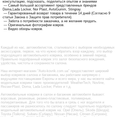
консультацию, подсказать, поделиться опытом и знаниями
— Самый большой ассортимент представленных брендов
Doma,Lada Locker, Nor Plast, AvtoGumm, Stingray.
— Гарантированный возврат товара в течении 14 дней (Согласно 9
статьи Закона о Защите прав потребителя).
— Забота о потребности заказчика, а не желание продать.
— Оригинальные фотографии ковров.
— Видео обзоры ковров.
Каждый из нас, автомобилистов, сталкивался с выбором необходимых
аксессуаров, первое, на что нужно обратить взор каждому, это выбор
подходящего автомобильного коврика, особенно в зимний период.
Правильно подобранный коврик это залог безопасного вождения,
удобства, чистоты и сохранности салона.
Наш интернет-магазин "Auto-kovrik.com.ua" предоставляет широкий
выбор ковриков салона и багажника, мы работаем напрямую с
ведущими поставщиками Европы и всего мира, у нас вы можете найти
модельные коврики таких производителей: WeatherTech, Novline,
Rezaw-Plast, Doma, Lada Locker, Petex и т.д.
Автомобильные коврики в салон и багажник автомобиля бывают:
ворсовые, резиновые, резино-пластиковые, полимерные,
полиуретановые. Для того что бы влага и грязь с ног водителя и
пассажиров не разносилось по салону следует тщательно подобрать
модельный автомобильный коврик на: Opel (Опель); Skoda (Шкода);
Toyota (Тойота); Subaru (Субару); Nissan (Нисан); Citroen (Ситроен);