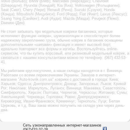
Volvo (Вольво); BMW (БМВ); Mercedes (Мерседес); Chevrolet
(Шевродле); Hyundai (Хюндай); Kia (Киа); Volkswagen (Фольцваген);
Seat (Сиат); Chery (Чери); Renault (Рено); Suzuki (Сузуки); Honda
(Хонда); Mitsubishi (Мицубиси); Ford (Форд); Fiat (Фиат); Lexus (Лексус);
Ssang Yong (Санйонг); Audi (Ауди); Mazda (Мазда); Peugeot (Пежо);
Daewoo (Део).
Не стоит забывать про модельные коврики багажника, которые
исполняют функции «ковра», шумоизоляции и способствуют более
надежному закреплению груза, обычно коврик в багажник оснащены
дополнительными «шипами» фиксации и имеют высокий борт,
идеально повторяют все формы и изгибы. Воспользуйтесь online-
сервисом, что бы купить ворсовый, или резиновый модельный коврик, а
связаться с нашими консультантами можно по телефону: (067) 432-53-
41.
Мы работаем круглосуточно, а наши склады находятся в г. Винница.
Работаем со всеми перевозчиками Украины. Заказав в интернет-
магазине "Auto-kovrik.com.ua" коврики с доставкой в города: Киев;
Харьков; Одесса; Днепропетровск; Донецк; Запорожье; Львов; Кривой
Рог; Николаев; Мариуполь; Луганск; Винница; Макеевка; Севастополь;
Симферополь; Херсон; Полтава; Чернигов; Черкассы; Житомир; Сумы;
Хмельницкий; Черновцы; Горловка; Ровно; Днепродзержинск;
Кировоград; Ивано-Франковск; Кременчуг; Тернополь; Луцк; Белая
Церковь, и т.д, Ваш заказ можно получить на складе уже через день-
два.
Сеть узконаправленных интернет-магазинов
(067)432-37-28