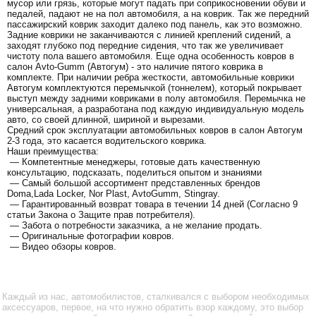
мусор или грязь, которые могут падать при соприкосновении обуви и
педалей, падают не на пол автомобиля, а на коврик. Так же передний
пассажирский коврик заходит далеко под панель, как это возможно.
Задние коврики не заканчиваются с линией креплений сидений, а
заходят глубоко под передние сидения, что так же увеличивает
чистоту пола вашего автомобиля. Еще одна особенность ковров в
салон Avto-Gumm (Автогум) - это наличие пятого коврика в
комплекте. При наличии ребра жесткости, автомобильные коврики
Автогум комплектуются перемычкой (тоннелем), который покрывает
выступ между задними ковриками в полу автомобиля. Перемычка не
универсальная, а разработана под каждую индивидуальную модель
авто, со своей длинной, шириной и вырезами.
Средний срок эксплуатации автомобильных ковров в салон Автогум
2-3 года, это касается водительского коврика.
Наши преимущества:
— Компетентные менеджеры, готовые дать качественную
консультацию, подсказать, поделиться опытом и знаниями
— Самый большой ассортимент представленных брендов
Doma,Lada Locker, Nor Plast, AvtoGumm, Stingray.
— Гарантированный возврат товара в течении 14 дней (Согласно 9
статьи Закона о Защите прав потребителя).
— Забота о потребности заказчика, а не желание продать.
— Оригинальные фотографии ковров.
— Видео обзоры ковров.
Каждый из нас, автомобилистов, сталкивался с выбором необходимых
аксессуаров, первое, на что нужно обратить взор каждому, это выбор