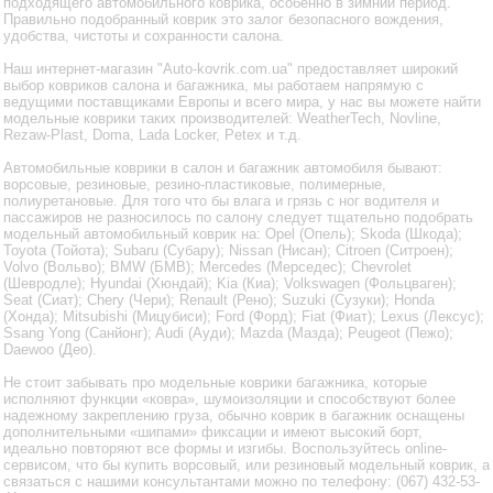
подходящего автомобильного коврика, особенно в зимний период.
Правильно подобранный коврик это залог безопасного вождения,
удобства, чистоты и сохранности салона.
Наш интернет-магазин "Auto-kovrik.com.ua" предоставляет широкий
выбор ковриков салона и багажника, мы работаем напрямую с
ведущими поставщиками Европы и всего мира, у нас вы можете найти
модельные коврики таких производителей: WeatherTech, Novline,
Rezaw-Plast, Doma, Lada Locker, Petex и т.д.
Автомобильные коврики в салон и багажник автомобиля бывают:
ворсовые, резиновые, резино-пластиковые, полимерные,
полиуретановые. Для того что бы влага и грязь с ног водителя и
пассажиров не разносилось по салону следует тщательно подобрать
модельный автомобильный коврик на: Opel (Опель); Skoda (Шкода);
Toyota (Тойота); Subaru (Субару); Nissan (Нисан); Citroen (Ситроен);
Volvo (Вольво); BMW (БМВ); Mercedes (Мерседес); Chevrolet
(Шевродле); Hyundai (Хюндай); Kia (Киа); Volkswagen (Фольцваген);
Seat (Сиат); Chery (Чери); Renault (Рено); Suzuki (Сузуки); Honda
(Хонда); Mitsubishi (Мицубиси); Ford (Форд); Fiat (Фиат); Lexus (Лексус);
Ssang Yong (Санйонг); Audi (Ауди); Mazda (Мазда); Peugeot (Пежо);
Daewoo (Део).
Не стоит забывать про модельные коврики багажника, которые
исполняют функции «ковра», шумоизоляции и способствуют более
надежному закреплению груза, обычно коврик в багажник оснащены
дополнительными «шипами» фиксации и имеют высокий борт,
идеально повторяют все формы и изгибы. Воспользуйтесь online-
сервисом, что бы купить ворсовый, или резиновый модельный коврик, а
связаться с нашими консультантами можно по телефону: (067) 432-53-